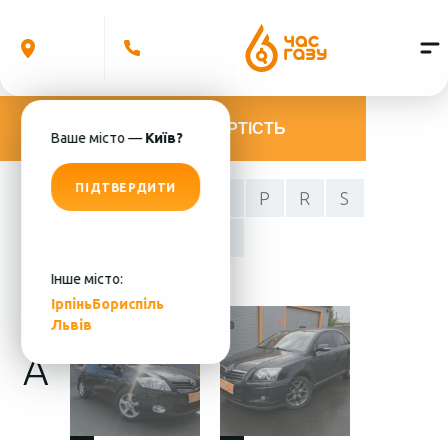
РОЗРАХУВАТИ ВАРТІСТЬ
Ваше місто —
Київ?
ПІДТВЕРДИТИ
A
C
F
H
L
P
R
S
T
V
Y
С
4
Інше місто:
Ірпінь
Бориспіль
Львів
A