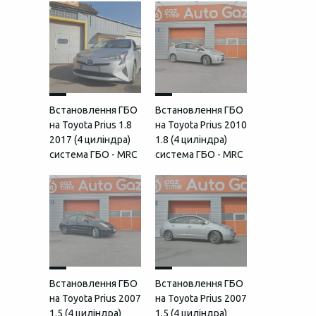
Встановлення ГБО
Встановлення ГБО
на Toyota Prius 1.8
на Toyota Prius 2010
2017 (4 циліндра)
1.8 (4 циліндра)
система ГБО - MRC
система ГБО - MRC
Встановлення ГБО
Встановлення ГБО
на Toyota Prius 2007
на Toyota Prius 2007
1.5 (4 циліндра)
1.5 (4 циліндра)