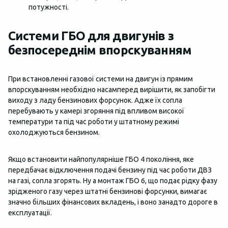
потужності.
Системи ГБО для двигунів з
безпосереднім впорскуванням
При встановленні газової системи на двигун із прямим
впорскуванням необхідно насамперед вирішити, як запобігти
виходу з ладу бензинових форсунок. Адже їх сопла
перебувають у камері згоряння під впливом високої
температури та під час роботи у штатному режимі
охолоджуються бензином.
Якщо встановити найпопулярніше ГБО 4 покоління, яке
передбачає відключення подачі бензину під час роботи ДВЗ
на газі, сопла згорять. Ну а монтаж ГБО 6, що подає рідку фазу
зрідженого газу через штатні бензинові форсунки, вимагає
значно більших фінансових вкладень, і воно занадто дороге в
експлуатації.