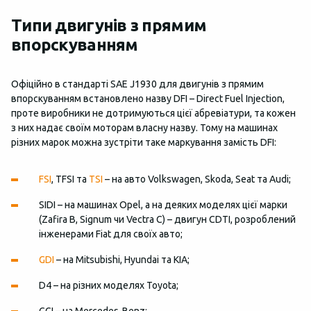
Типи двигунів з прямим
впорскуванням
Офіційно в стандарті SAE J1930 для двигунів з прямим
впорскуванням встановлено назву DFI – Direct Fuel Injection,
проте виробники не дотримуються цієї абревіатури, та кожен
з них надає своїм моторам власну назву. Тому на машинах
різних марок можна зустріти таке маркування замість DFI:
FSI
, TFSI та
TSI
– на авто Volkswagen, Skoda, Seat та Audi;
SIDI – на машинах Opel, а на деяких моделях цієї марки
(Zafira B, Signum чи Vectra C) – двигун CDTI, розроблений
інженерами Fiat для своїх авто;
GDI
– на Mitsubishi, Hyundai та KIA;
D4 – на різних моделях Toyota;