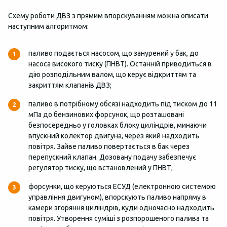
Схему роботи ДВЗ з прямим впорскуванням можна описати
наступним алгоритмом:
паливо подається насосом, що занурений у бак, до
насоса високого тиску (ПНВТ). Останній приводиться в
дію розподільним валом, що керує відкриттям та
закриттям клапанів ДВЗ;
паливо в потрібному обсязі надходить під тиском до 11
мПа до бензинових форсунок, що розташовані
безпосередньо у головках блоку циліндрів, минаючи
впускний колектор двигуна, через який надходить
повітря. Зайве паливо повертається в бак через
перепускний клапан. Дозовану подачу забезпечує
регулятор тиску, що встановлений у ПНВТ;
форсунки, що керуються ЕСУД (електронною системою
управління двигуном), впорскують паливо напряму в
камери згоряння циліндрів, куди одночасно надходить
повітря. Утворення суміші з розпорошеного палива та