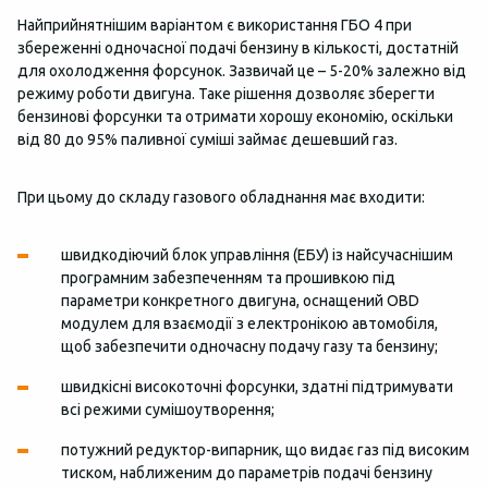
Найприйнятнішим варіантом є використання ГБО 4 при
збереженні одночасної подачі бензину в кількості, достатній
для охолодження форсунок. Зазвичай це – 5-20% залежно від
режиму роботи двигуна. Таке рішення дозволяє зберегти
бензинові форсунки та отримати хорошу економію, оскільки
від 80 до 95% паливної суміші займає дешевший газ.
При цьому до складу газового обладнання має входити:
швидкодіючий блок управління (ЕБУ) із найсучаснішим
програмним забезпеченням та прошивкою під
параметри конкретного двигуна, оснащений OBD
модулем для взаємодії з електронікою автомобіля,
щоб забезпечити одночасну подачу газу та бензину;
швидкісні високоточні форсунки, здатні підтримувати
всі режими сумішоутворення;
потужний редуктор-випарник, що видає газ під високим
тиском, наближеним до параметрів подачі бензину