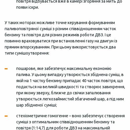
повітря відбувається вже в камері згоряння за мить до
появи іскри.
У таких моторах можливе точне керування формуванням
паливоповітряної суміші з різним співвідношенням часток
бензину та повітря для різних режимів роботи ДВЗ. І це
повинно враховуватися при встановленні газу на двигун із
прямим впорскуванням. При цьому використовується два
типи сумішоутворення:
пошарове, яке забезпечує максимальну економію
палива. У цьому випадку утворюється збіднена суміш, в
якій на 1 частку бензину припадає 40 часток повітря, що
подається на великій швидкості та створює завихрення,
при якому зверху, ближче до свічки запалювання
утворюється легкозаймистий збагачений шар, а під ним
шар збідненої суміші;
стехіометричне гомогенне – воно забезпечує створення
суміші з оптимальним співвідношенням бензину та
повітря (1:14,7) для роботи ДВЗ на максимальній