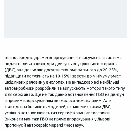
Встановлення ГБО на двигуни з
прямим впорскуванням у Львові
Безпосереднє (пряме) впорскування – найсучасніша система
подачі палива в циліндри двигунів внутрішнього згоряння
(ДВС), яка дозволяє досягти економії пального до 20-25%,
підвищити потужність на 10-15% і звести до мінімуму вміст
шкідливих речовин у вихлопах. Не випадково всі найбільші
автовиробники розробили та випускають мотори такого типу
для своїх авто. Ще не так давно встановлення ГБО на двигун
з прямим впорскуванням вважалося неможливим. Але
сьогодні на більшість моделей, оснащених таким ДВС,
успішно встановлюють газ сертифіковані автосервіси.
Виконати монтаж ГБО на пряме впорскування у Львові
пропонує й автосервіс мережі «Час Газу».