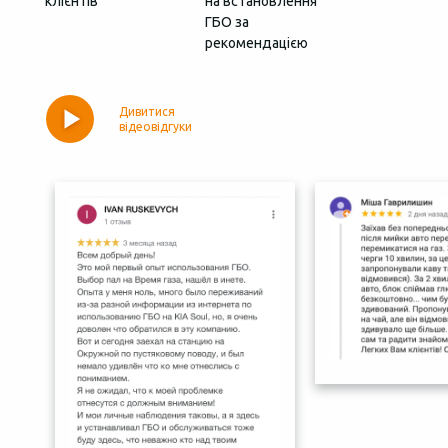
клієнтів
на встановлення
ГБО за
рекомендацією
Дивитися
відеовідгуки