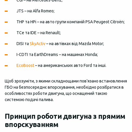
CGI – на Mercedes-Benz;
JTS – на Alfa Romeo;
THP та HPi – на авто групи компаній PSA Peugeot Citroën;
TCe та IDE – на Renault;
DISI та
SkyActiv
– на автівках від Mazda Motor;
I-CDTI та EarthDreams – на машинах Honda;
EcoBoost
– на американських авто Ford та інші.
Щоб зрозуміти, з якими складнощами пов'язано встановлення
ГБО на безпосереднє впорскування, необхідно розібратися в
особливостях роботи двигуна, що оснащений такою
системою подачі палива.
Принцип роботи двигуна з прямим
впорскуванням