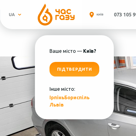
073 105 9
UA
КИЇВ
Ваше місто —
Київ?
ПІДТВЕРДИТИ
Інше місто:
Ірпінь
Бориспіль
Пн.-
Львів