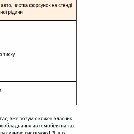
авто, чистка форсунок на стенді 
ної рідини
о тиску
и
тає, вже розуміє кожен власник
ереобладнання автомобіля на газ,
ю паливною системою LPI, що