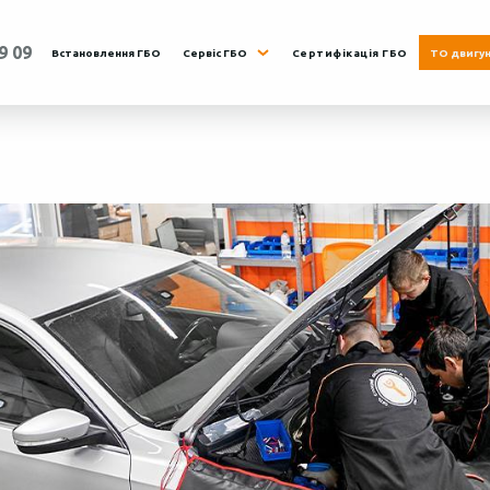
9 09
Встановлення ГБО
Сервіс ГБО
Сертифікація ГБО
ТО двигу
Нд.
8:00 - 19:00