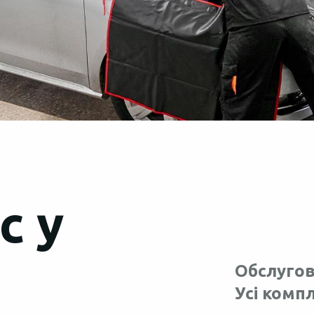
с у
Обслугов
Усі комп