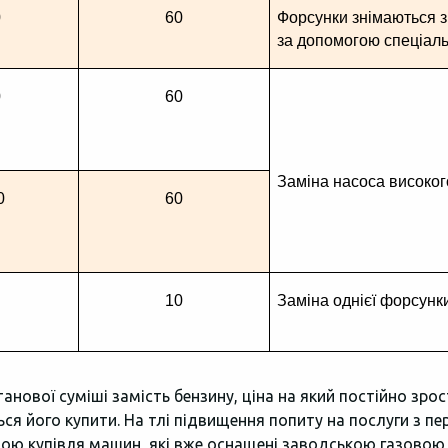
0
60
Форсунки знімаються з 
за допомогою спеціаль
0
60
Заміна насоса високог
0
60
10
Заміна однієї форсунк
нової суміші замість бензину, ціна на який постійно зрос
ься його купити. На тлі підвищення попиту на послуги з п
рною купівля машин, які вже оснащені заводською газово