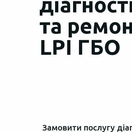
діагност
та ремо
LPI ГБО
Замовити послугу діа