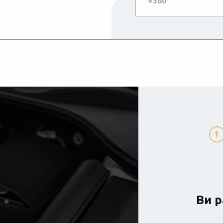
1
Ви р