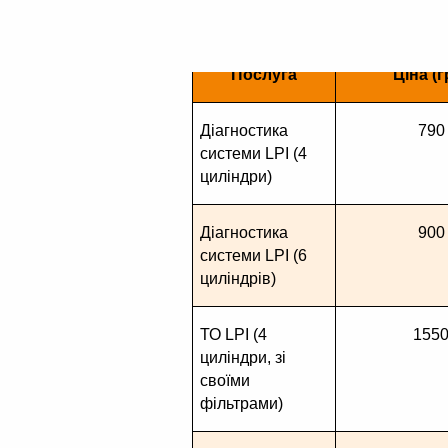
Послуга
Ціна (г
Діагностика 
790
системи LPI (4 
циліндри)
Діагностика 
900
системи LPI (6 
циліндрів)
ТО LPI (4 
155
циліндри, зі 
своїми 
фільтрами)