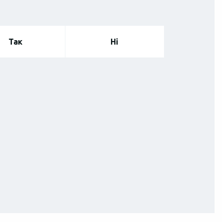
ужна
Поділ
Оболонь
Нивки
Так
Діагностика
Ні
Ремонт
утич
Ірпінь
Бориспіль
Львів