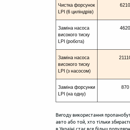
Чистка форсунок 
621
LPI (6 циліндрів)
Заміна насоса 
462
високого тиску 
LPI (робота)
Заміна насоса 
2111
високого тиску 
LPI (з насосом)
Заміна форсунки 
870
LPI (на одну)
Вигоду використання пропанобута
авто або той, хто тільки збираєт
в Україні стає все більш популя