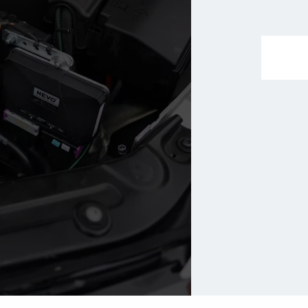
Окр
ТО
Слав
Вартість LPI сервісу