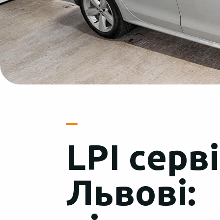
LPI серві
Львові: