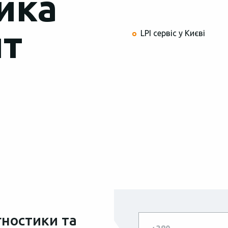
ика
нт
LPI сервіс у Києві
гностики та