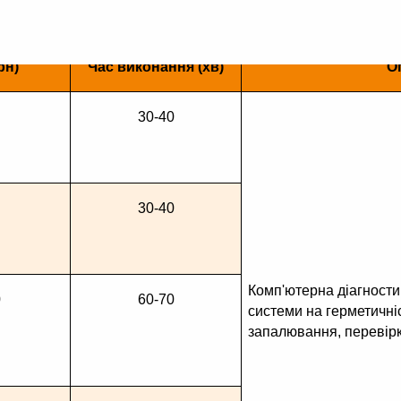
рн)
Час виконання (хв)
О
30-40
30-40
Комп'ютерна діагностик
0
60-70
системи на герметичніс
запалювання, перевір