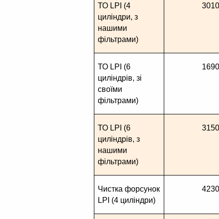
ТО LPI (4 
301
циліндри, з 
нашими 
фільтрами)
ТО LPI (6 
169
циліндрів, зі 
своїми 
фільтрами)
ТО LPI (6 
315
циліндрів, з 
нашими 
фільтрами)
Чистка форсунок 
423
LPI (4 циліндри)