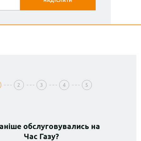
2
3
4
5
аніше обслуговувались на
Час Газу?