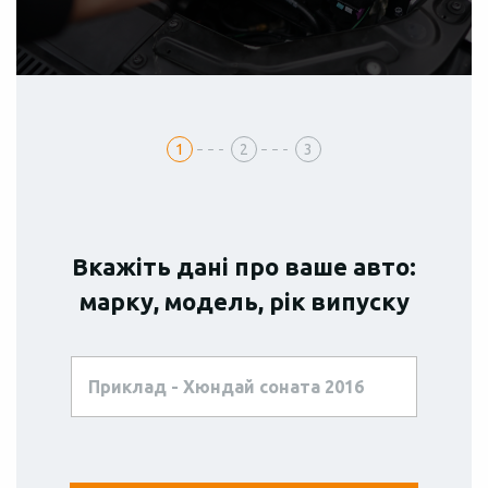
1
2
3
Вкажіть дані про ваше авто:
марку, модель, рік випуску
Безготівковий
Готівка
Розстрочка
розрахунок