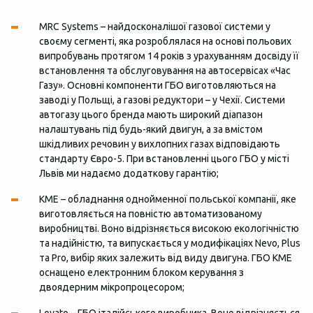
MRC Systems – найдосконалішої газової системи у
своєму сегменті, яка розроблялася на основі польових
випробувань протягом 14 років з урахуванням досвіду її
встановлення та обслуговування на автосервісах «Час
Газу». Основні компоненти ГБО виготовляються на
заводі у Польщі, а газові редуктори – у Чехії. Системи
автогазу цього бренда мають широкий діапазон
налаштувань під будь-який двигун, а за вмістом
шкідливих речовин у вихлопних газах відповідають
стандарту Євро-5. При встановленні цього ГБО у місті
Львів ми надаємо додаткову гарантію;
KME – обладнання однойменної польської компанії, яке
виготовляється на повністю автоматизованому
виробництві. Воно відрізняється високою екологічністю
та надійністю, та випускається у модифікаціях Nevo, Plus
та Pro, вибір яких залежить від виду двигуна. ГБО КМЕ
оснащено електронним блоком керування з
двоядерним мікропроцесором;