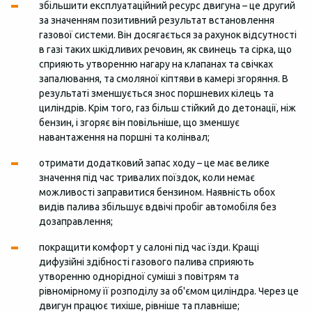
збільшити експлуатаційний ресурс двигуна – це другий
за значенням позитивний результат встановлення
газової системи. Він досягається за рахунок відсутності
в газі таких шкідливих речовин, як свинець та сірка, що
сприяють утворенню нагару на клапанах та свічках
запалювання, та смоляної кіптяви в камері згоряння. В
результаті зменшується знос поршневих кілець та
циліндрів. Крім того, газ більш стійкий до детонації, ніж
бензин, і згоряє він повільніше, що зменшує
навантаження на поршні та колінвал;
отримати додатковий запас ходу – це має велике
значення під час тривалих поїздок, коли немає
можливості заправитися бензином. Наявність обох
видів палива збільшує вдвічі пробіг автомобіля без
дозаправлення;
покращити комфорт у салоні під час їзди. Кращі
дифузійні здібності газового палива сприяють
утворенню однорідної суміші з повітрям та
рівномірному її розподілу за об'ємом циліндра. Через це
двигун працює тихіше, рівніше та плавніше;