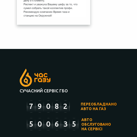
СУЧАСНИЙ СЕРВІС ГБО
7
9
0
8
2
ПЕРЕОБЛАДНАНО
АВТО НА ГАЗ
АВТО
5
0
0
6
3
5
ОБСЛУГОВАНО
НА СЕРВІСІ