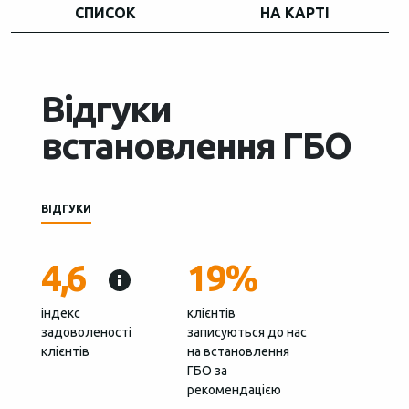
СПИСОК
НА КАРТІ
Відгуки
встановлення ГБО
ВІДГУКИ
4,6
19%
індекс
клієнтів
задоволеності
записуються до нас
клієнтів
на встановлення
ГБО за
рекомендацією