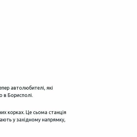
ПОБУДУВАТИ
Замовити дзвінок
МАРШРУТ
епер автолюбителі, які
о в Борисполі.
них корках. Це сьома станція
шкають у західному напрямку,