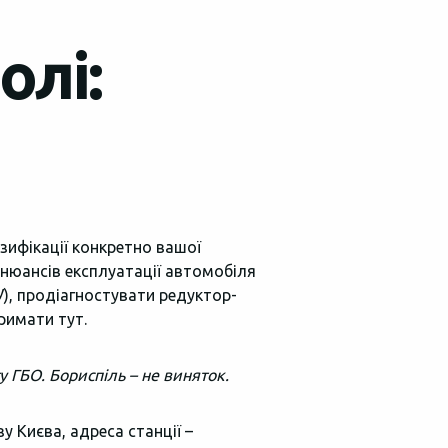
олі:
ифікації конкретно вашої
 нюансів експлуатації автомобіля
У), продіагностувати редуктор-
римати тут.
у ГБО. Бориспіль – не виняток.
 Києва, адреса станції –