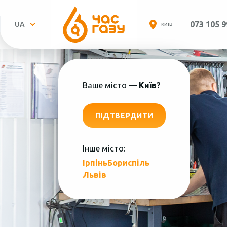
073 105 9
UA
КИЇВ
Ваше місто —
Київ?
ПІДТВЕРДИТИ
Інше місто:
Ірпінь
Бориспіль
Пн.-
Львів