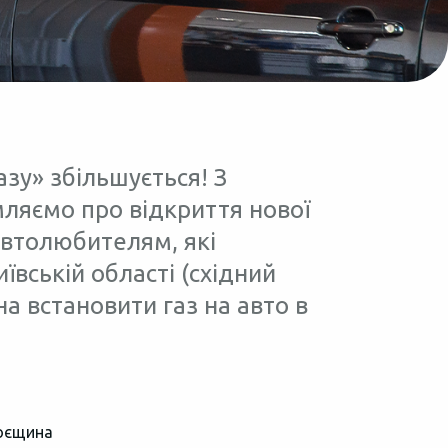
азу» збільшується! З
ляємо про відкриття нової
 автолюбителям, які
ївській області (східний
а встановити газ на авто в
оєщина