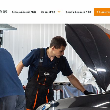
9 09
Встановлення ГБО
Сервіс ГБО
Сертифікація ГБО
ТО двигу
Нд.
8:00 - 19:00