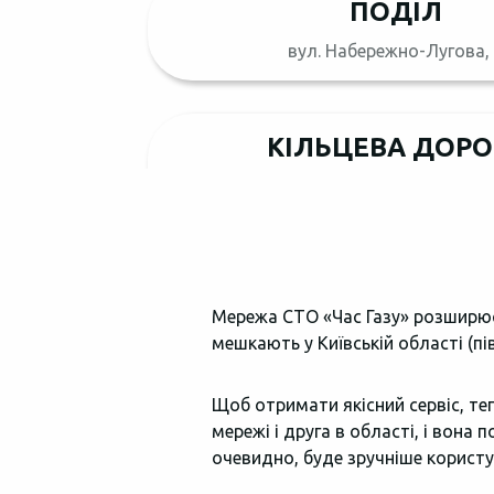
ПОДІЛ
вул. Набережно-Лугова,
КІЛЬЦЕВА ДОРО
с. Софіївська Борщагівка, вул. С
СВЯТОШИН / НИ
Мережа СТО «Час Газу» розширюєт
вул. Академіка Туполєва, 19 
мешкають у Київській області (п
Щоб отримати якісний сервіс, теп
WARSZAWA
мережі і друга в області, і вона
очевидно, буде зручніше користу
st. Łysakowska 29