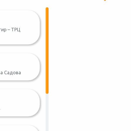
тир – ТРЦ
-та Садова
8