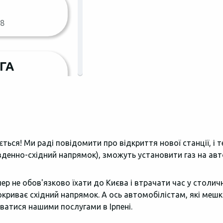
 8
ГА
адова, 48а
Пн.-Сб.
Нд.
ВКИ
ься! Ми раді повідомити про відкриття нової станції, і т
(МРЕВ)
івденно-східний напрямок), зможуть установити газ на авт
ер не обов'язково їхати до Києва і втрачати час у столич
 покриває східний напрямок. А ось автомобілістам, які ме
ватися нашими послугами в Ірпені.