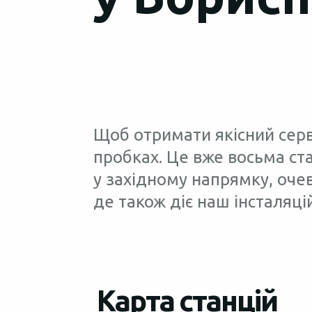
Щоб отримати якісний серві
пробках. Це вже восьма ст
у західному напрямку, оче
де також діє наш інсталяці
Карта станцій