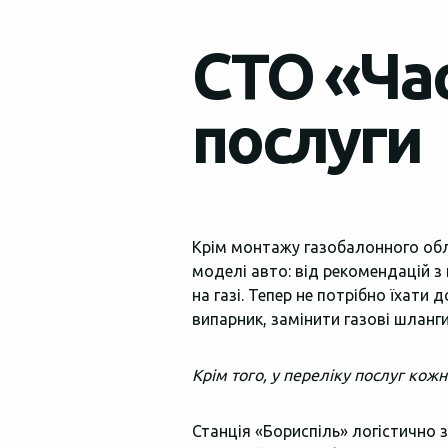
СТО «Час
ІРПІНЬ
вул. Центральна, 30
послуги
ЛЬВІВ
вул.Сяйво 2/4
Крім монтажу газобалонного об
моделі авто: від рекомендацій з
на газі. Тепер не потрібно їхати
випарник, замінити газові шланг
Крім того, у переліку послуг кож
Станція «Бориспіль» логістично 