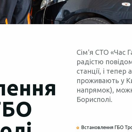
Сім'я СТО «Час Г
радістю повідом
станції, і тепер
лення
проживають у Ки
напрямок), можн
Борисполі.
 ГБО
олі
Встановлення ГБО Тр