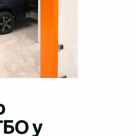
о
ГБО у