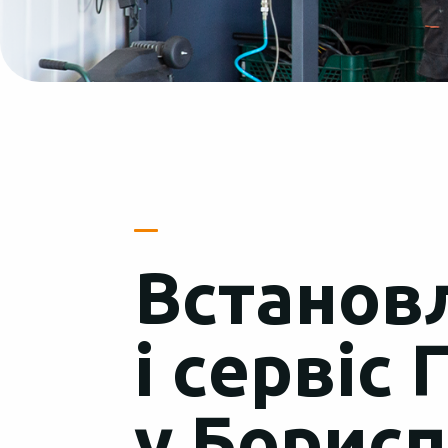
Встанов
і сервіс
у Борисп