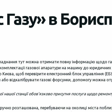
 Газу» в Борисп
ладнання тут можна отримати повну інформацію щодо газ
 комплектації газової апаратури на машину до юридичних
 до Києва, щоб перевірити електронний блок управління (ЕБ
и або відкалібрувати газові форсунки, допомогу можна от
ної нашої станції обов'язково присутня послуга щодо ремонт
зручно розташована, перебуваючи на околиці міста поблизу