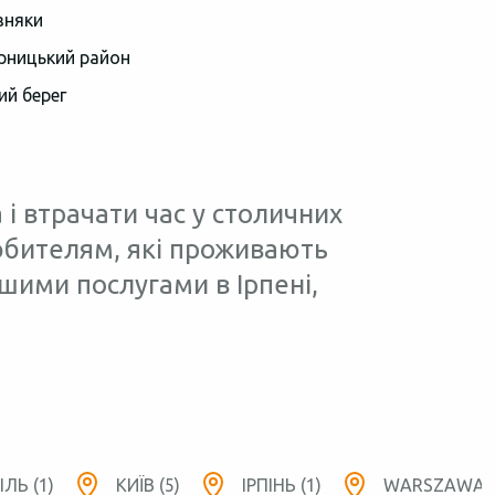
зняки
рницький район
ий берег
 і втрачати час у столичних
любителям, які проживають
шими послугами в Ірпені,
ЛЬ (1)
КИЇВ (5)
ІРПІНЬ (1)
WARSZAWA (