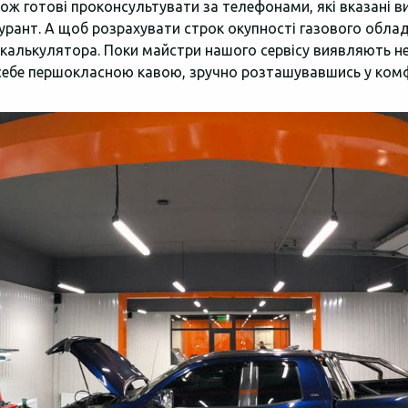
кож готові проконсультувати за телефонами, які вказані ви
урант. А щоб розрахувати строк окупності газового обла
алькулятора. Поки майстри нашого сервісу виявляють не
ебе першокласною кавою, зручно розташувавшись у комфо