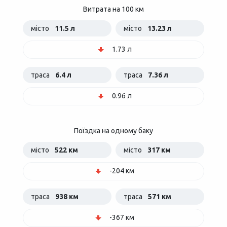
Витрата на 100 км
місто
11.5 л
місто
13.23 л
1.73 л
траса
6.4 л
траса
7.36 л
0.96 л
Поїздка на одному баку
місто
522 км
місто
317 км
-204 км
траса
938 км
траса
571 км
-367 км