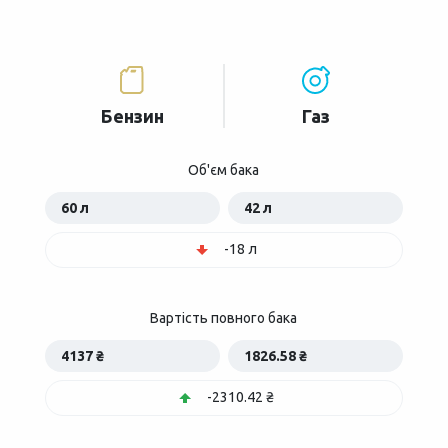
Бензин
Газ
Об'єм бака
60 л
42 л
-18 л
Вартість повного бака
4137 ₴
1826.58 ₴
-2310.42 ₴