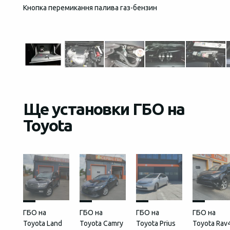
Кнопка перемикання палива газ-бензин
Загаль
встан
Ще установки ГБО на
Toyota
ГБО на
ГБО на
ГБО на
ГБО на
Toyota Land
Toyota Camry
Toyota Prius
Toyota Rav