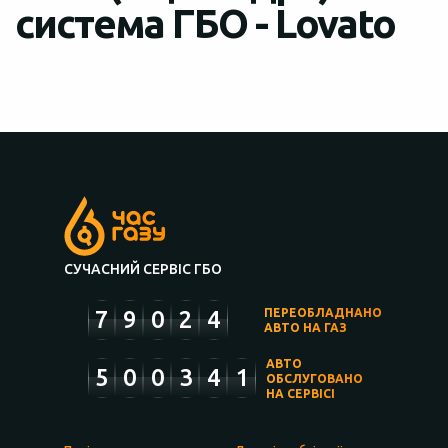
система ГБО - Lovato
СУЧАСНИЙ СЕРВІС ГБО
7
9
0
2
4
ПЕРЕОБЛАДНАНО
АВТО НА ГАЗ
АВТО
5
0
0
3
4
1
ОБСЛУГОВАНО
НА СЕРВІСІ