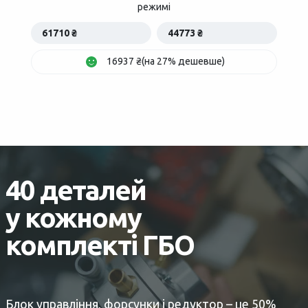
режимі
61710 ₴
44773 ₴
16937 ₴(на 27% дешевше)
40 деталей
у кожному
комплекті ГБО
Блок управління, форсунки і редуктор – це 50%