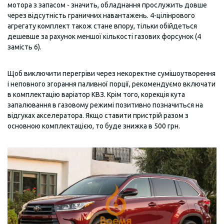
мотора з запасом - значить, обладнання прослужить довше
через відсутність граничних навантажень. 4-цілінрового
агрегату комплект також стане впору, тільки обійдеться
дешевше за рахунок меншої кількості газових форсунок (4
замість 6).
Щоб виключити перегріви через некоректне сумішоутворення
і неповного згорання паливної порції, рекомендуємо включати
в комплектацію варіатор КВЗ. Крім того, корекція кута
запалювання в газовому режимі позитивно позначиться на
відгуках акселератора. Якщо ставити пристрій разом з
основною комплектацією, то буде знижка в 500 грн.