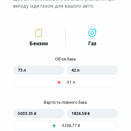
вигоду їзди газом для вашого авто.
Бензин
Газ
Об'єм бака
73 л
42 л
-31 л
Вартість повного бака
5033.35 ₴
1826.58 ₴
-3206.77 ₴