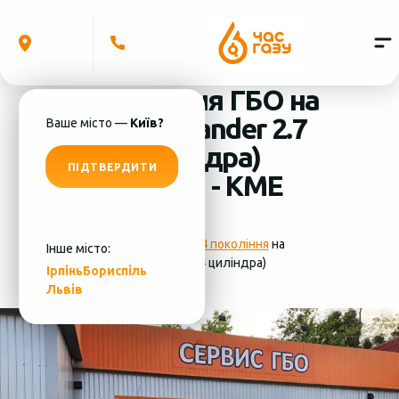
Встановлення ГБО на
Toyota Highlander 2.7
Ваше місто —
Київ?
2010 (4 циліндра)
ПІДТВЕРДИТИ
система ГБО - KME
Фотографії
установки ГБО 4 покоління
на
Інше місто:
Toyota Highlander 2.7 2010 (4 циліндра)
Ірпінь
Бориспіль
Львів