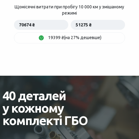
Щомісячні витрати при пробігу 10 000 км у змішаному
режимі
70674 ₴
51275 ₴
19399 ₴(на 27% дешевше)
40 деталей
у кожному
комплекті ГБО