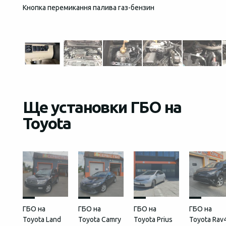
Кнопка перемикання палива газ-бензин
Загаль
встан
Ще установки ГБО на
Toyota
ГБО на
ГБО на
ГБО на
ГБО на
Toyota Land
Toyota Camry
Toyota Prius
Toyota Rav