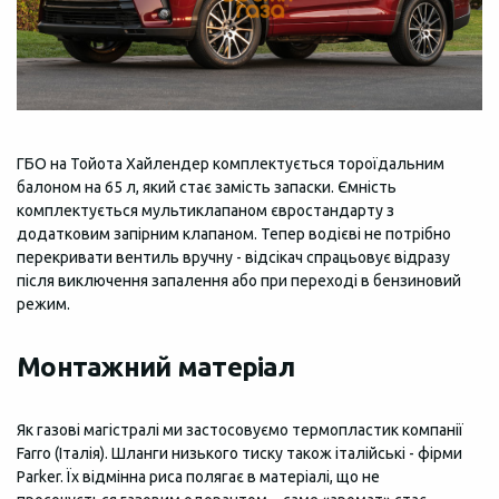
ГБО на Тойота Хайлендер комплектується тороїдальним
балоном на 65 л, який стає замість запаски. Ємність
комплектується мультиклапаном євростандарту з
додатковим запірним клапаном. Тепер водієві не потрібно
перекривати вентиль вручну - відсікач спрацьовує відразу
після виключення запалення або при переході в бензиновий
режим.
Монтажний матеріал
Як газові магістралі ми застосовуємо термопластик компанії
Farro (Італія). Шланги низького тиску також італійські - фірми
Parker. Їх відмінна риса полягає в матеріалі, що не