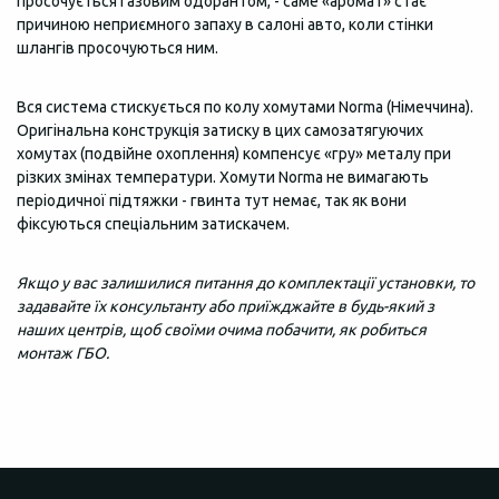
просочується газовим одорантом, - саме «аромат» стає
причиною неприємного запаху в салоні авто, коли стінки
шлангів просочуються ним.
Вся система стискується по колу хомутами Norma (Німеччина).
Оригінальна конструкція затиску в цих самозатягуючих
хомутах (подвійне охоплення) компенсує «гру» металу при
різких змінах температури. Хомути Norma не вимагають
періодичної підтяжки - гвинта тут немає, так як вони
фіксуються спеціальним затискачем.
Якщо у вас залишилися питання до комплектації установки, то
задавайте їх консультанту або приїжджайте в будь-який з
наших центрів, щоб своїми очима побачити, як робиться
монтаж ГБО.