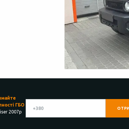
имайте
пності ГБО
iser 2007р