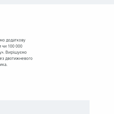
ємо додаткову
и чи 100 000
азу». Вирішуємо
 без двотижневого
ика.