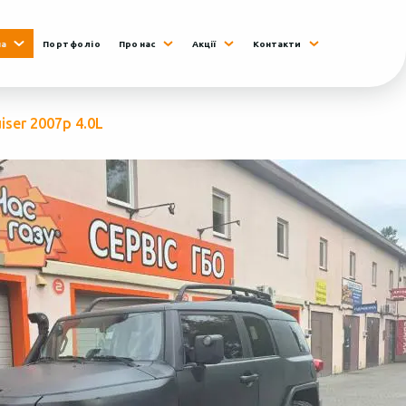
на
Портфоліо
Про нас
Акції
Контакти
iser 2007р 4.0L