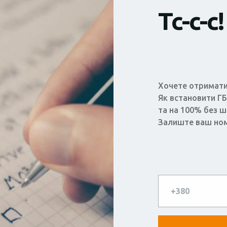
Тс-с-с!
Хочете отримати
Як встановити ГБО
та на 100% без 
Залиште ваш но