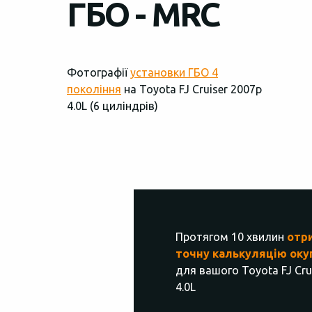
ГБО - MRC
Фотографії
установки ГБО 4
покоління
на Toyota FJ Cruiser 2007р
4.0L (6 циліндрів)
Протягом 10 хвилин
отр
точну калькуляцію оку
для вашого Toyota FJ Cru
4.0L