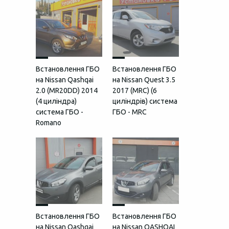
Встановлення ГБО
Встановлення ГБО
на Nissan Qashqai
на Nissan Quest 3.5
2.0 (MR20DD) 2014
2017 (MRC) (6
(4 циліндра)
циліндрів) система
система ГБО -
ГБО - MRC
Romano
Встановлення ГБО
Встановлення ГБО
на Nissan Qashqai
на Nissan QASHQAI