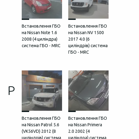
Встановлення ГБО
Встановлення ГБО
на Nissan Note 1.6
на Nissan NV 1500
2008 (4 циліндра)
2017 4.0 (6
система ГБО - MRC
циліндрів) система
ГБО - MRC
P
Встановлення ГБО
Встановлення ГБО
на Nissan Patrol 5.6
на Nissan Primera
(VK56VD) 2012 (8
2.0 2002 (4
циліндрів) система
циліндра) система