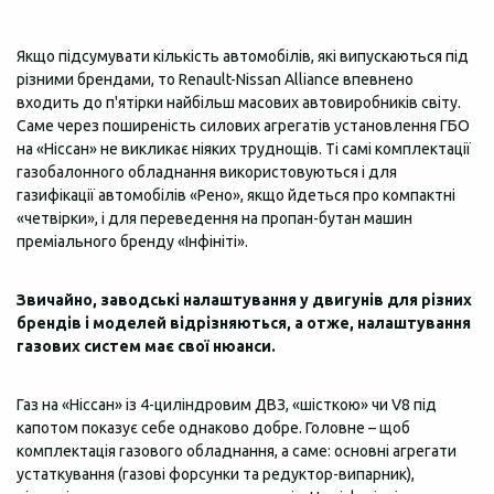
Якщо підсумувати кількість автомобілів, які випускаються під
різними брендами, то Renault-Nissan Alliance впевнено
входить до п'ятірки найбільш масових автовиробників світу.
Саме через поширеність силових агрегатів установлення ГБО
на «Ніссан» не викликає ніяких труднощів. Ті самі комплектації
газобалонного обладнання використовуються і для
газифікації автомобілів «Рено», якщо йдеться про компактні
«четвірки», і для переведення на пропан-бутан машин
преміального бренду «Інфініті».
Звичайно, заводські налаштування у двигунів для різних
брендів і моделей відрізняються, а отже, налаштування
газових систем має свої нюанси.
Газ на «Ніссан» із 4-циліндровим ДВЗ, «шісткою» чи V8 під
капотом показує себе однаково добре. Головне – щоб
комплектація газового обладнання, а саме: основні агрегати
устаткування (газові форсунки та редуктор-випарник),