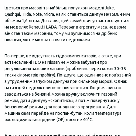
Ідеться про масові та найбільш популярні моделі Juke,
Qashqai, Tiida, Note, Micra, на які ставиться двигун HR16DE-H4M
об'ємом 1,6 літра. До слова, цей самий двигун застосовується
на моделях Renault і LADA. Переваг в агрегату маса, недарма
він став таким масовим, тому ми зупинимося на дрібних
нюансах, які не можна назвати недоліками.
По-перше, це відсутність гідрокомпенсаторів, а отже, при
встановленні ГБО на Nissan не можна забувати про
регулювання зазорів клапанів (приблизно через кожні 30–35
тисяч кілометрів пробігу). По-друге, ще один нюанс пов’язаний
з утрудненим запуском двигуна при сильному морозі. Однак
на газі цей недолік повністю нівелюється. Якщо машина не
заводиться на бензині, можна вручну включити газовий
режим, дати двигуну «схопитись», а потім повернутись у
бензиновий режим для повноцінного прогрівання. Далі
машина сама перейде на пропан-бутан, коли температура
охолоджувальної рідини (ОР) досягне 40°C.
Нагадаємо, що холодний запуск на газі відносять до