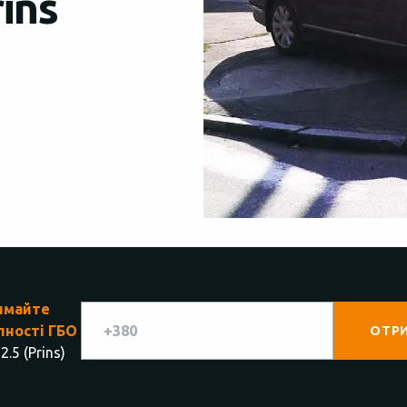
ins
имайте
пності ГБО
.5 (Prins)