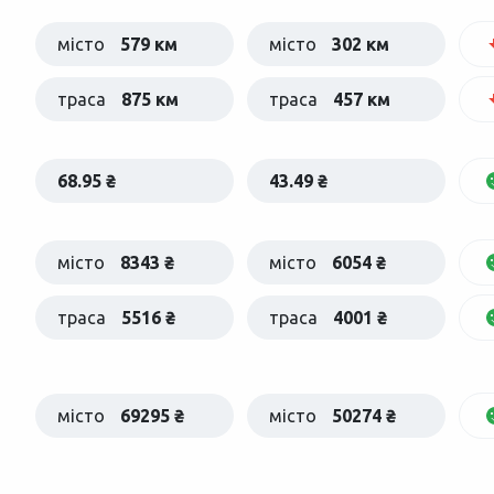
місто
579 км
місто
302 км
траса
875 км
траса
457 км
68.95 ₴
43.49 ₴
місто
8343 ₴
місто
6054 ₴
траса
5516 ₴
траса
4001 ₴
місто
69295 ₴
місто
50274 ₴