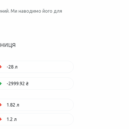
нений. Ми наводимо його для
зниця
-28 л
-2999.92 ₴
1.82 л
1.2 л