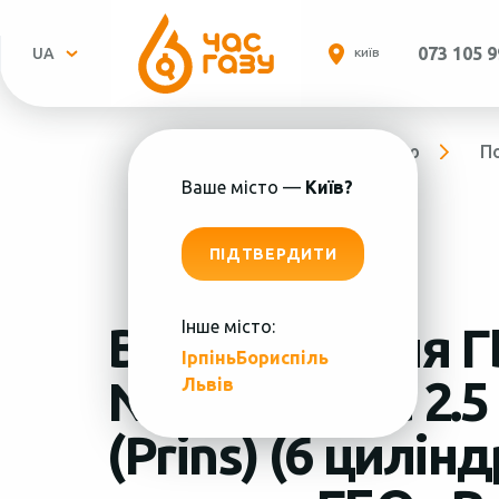
073 105 9
UA
КИЇВ
Головна
Про компанію
П
Ваше місто —
Київ?
ПІДТВЕРДИТИ
Інше місто:
Встановлення Г
Ірпінь
Бориспіль
Пн.-
Nissan Teana 2.5
Львів
(Prins) (6 цилінд