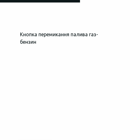
Кнопка перемикання палива газ-
Загальний в
бензин
простору