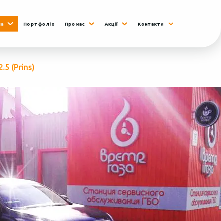
на
Портфоліо
Про нас
Акції
Контакти
.5 (Prins)