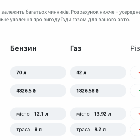
 залежить багатьох чинників. Розрахунок нижче – усеред
льне уявлення про вигоду їзди газом для вашого авто.
Бензин
Газ
Рі
70 л
42 л
4826.5 ₴
1826.58 ₴
місто
12.1 л
місто
13.92 л
траса
8 л
траса
9.2 л