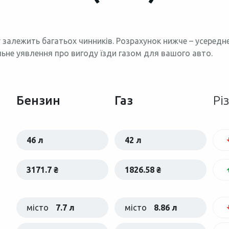
 залежить багатьох чинників. Розрахунок нижче – усеред
льне уявлення про вигоду їзди газом для вашого авто.
Бензин
Газ
Рі
46 л
42 л
3171.7 ₴
1826.58 ₴
місто
7.7 л
місто
8.86 л