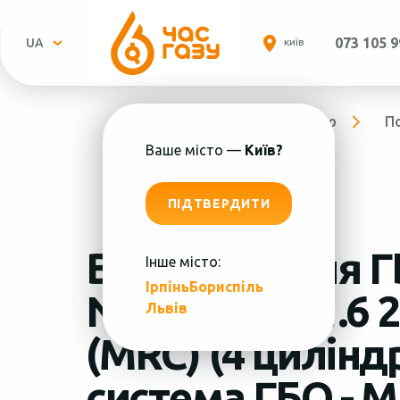
073 105 9
UA
КИЇВ
Головна
Про компанію
П
Ваше місто —
Київ?
ПІДТВЕРДИТИ
Встановлення Г
Інше місто:
Ірпінь
Бориспіль
Пн.-
Nissan Juke 1.6 
Львів
(MRC) (4 цилінд
система ГБО - 