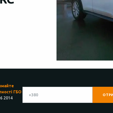
имайте
пності ГБО
.6 2014