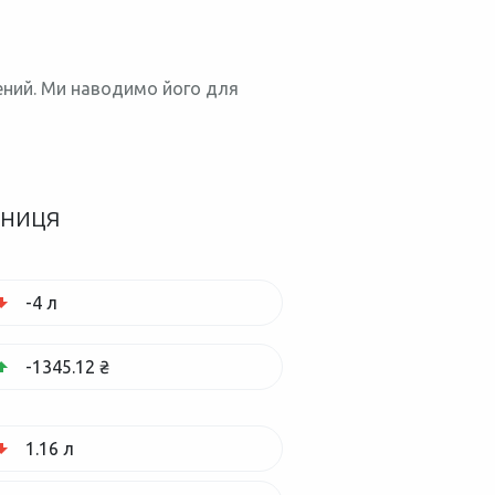
нений. Ми наводимо його для
зниця
-4 л
-1345.12 ₴
1.16 л