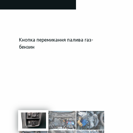
Кнопка перемикання палива газ-
Загальний в
бензин
простору пі