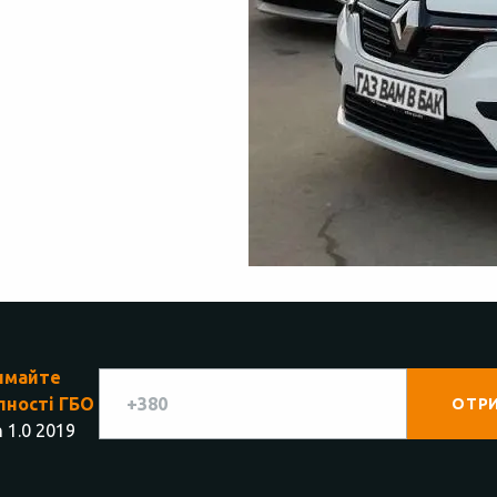
имайте
пності ГБО
 1.0 2019