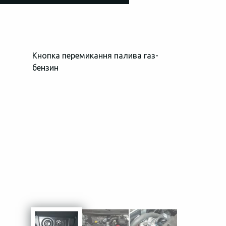
Кнопка перемикання палива газ-
Загальний в
бензин
простору пі