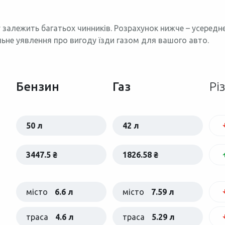
 залежить багатьох чинників. Розрахунок нижче – усеред
льне уявлення про вигоду їзди газом для вашого авто.
Бензин
Газ
Рі
50 л
42 л
3447.5 ₴
1826.58 ₴
місто
6.6 л
місто
7.59 л
траса
4.6 л
траса
5.29 л