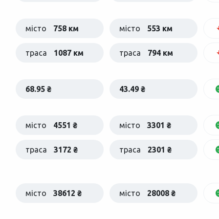
місто
758 км
місто
553 км
траса
1087 км
траса
794 км
68.95 ₴
43.49 ₴
місто
4551 ₴
місто
3301 ₴
траса
3172 ₴
траса
2301 ₴
місто
38612 ₴
місто
28008 ₴