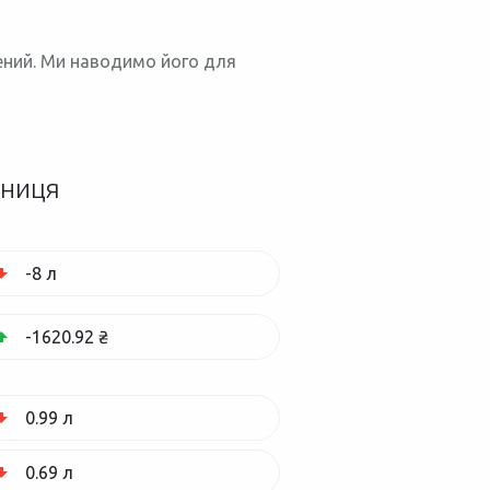
нений. Ми наводимо його для
зниця
-8 л
-1620.92 ₴
0.99 л
0.69 л