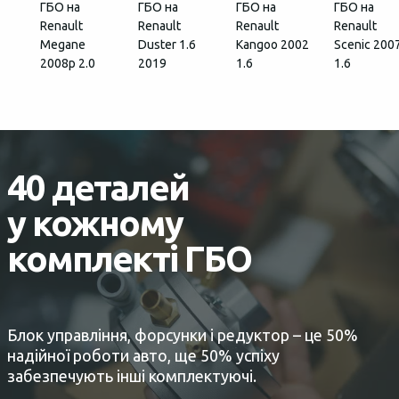
ГБО на
ГБО на
ГБО на
ГБО на
Renault
Renault
Renault
Renault
Megane
Duster 1.6
Kangoo 2002
Scenic 200
2008p 2.0
2019
1.6
1.6
40 деталей
у кожному
комплекті ГБО
Блок управління, форсунки і редуктор – це 50%
надійної роботи авто, ще 50% успіху
забезпечують інші комплектуючі.