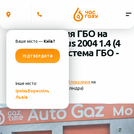
Встановлення ГБО на
Renault Modus 2004 1.4 (4
Ваше місто —
Київ?
циліндра) система ГБО -
ПІДТВЕРДИТИ
MRC
Фотографії
установки ГБО 4 покоління
на
Інше місто:
Renault Modus 2004 1.4 (4 циліндра)
Ірпінь
Бориспіль
Львів