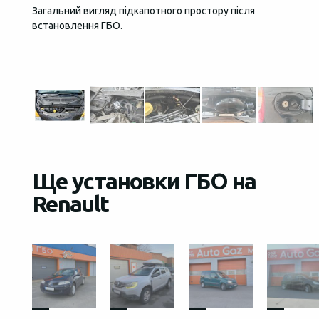
Загальний вигляд підкапотного простору після
Необхі
встановлення ГБО.
редукт
LPG, і
потужн
Ще установки ГБО на
Renault