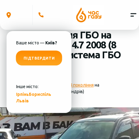
Встановлення ГБО на
Lexus GX470 4.7 2008 (8
Ваше місто —
Київ?
циліндрів) система ГБО
ПІДТВЕРДИТИ
- Lovato
Фотографії
установки ГБО 4 покоління
на
Інше місто:
Lexus GX470 4.7 2008 (8 циліндрів)
Ірпінь
Бориспіль
Львів