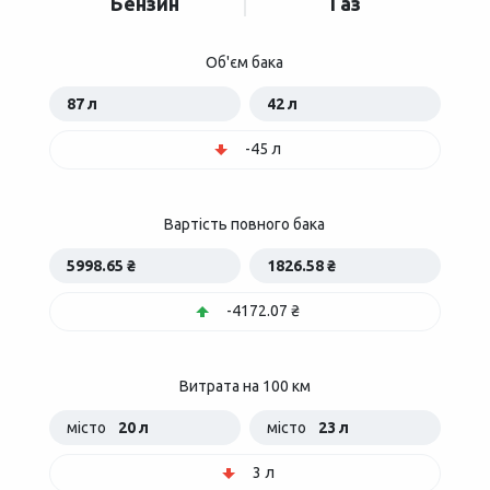
Бензин
Газ
Об'єм бака
87 л
42 л
-45 л
Вартість повного бака
5998.65 ₴
1826.58 ₴
-4172.07 ₴
Витрата на 100 км
місто
20 л
місто
23 л
3 л