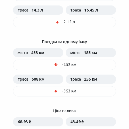
траса
14.3 л
траса
16.45 л
2.15 л
Поїздка на одному баку
місто
435 км
місто
183 км
-252 км
траса
608 км
траса
255 км
-353 км
Ціна палива
68.95 ₴
43.49 ₴