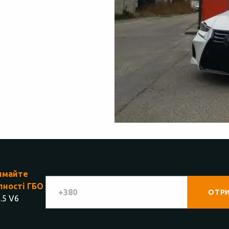
имайте
пності ГБО
.5 V6