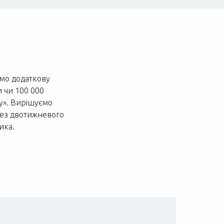
ємо додаткову
и чи 100 000
азу». Вирішуємо
 без двотижневого
ика.