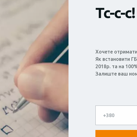
Тс-с-с!
Хочете отримати
Як встановити ГБ
2018р. та на 100
Залиште ваш но