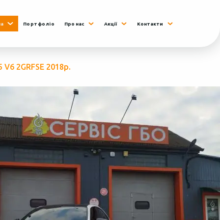
на
Портфоліо
Про нас
Акції
Контакти
.5 V6 2GRFSЕ 2018р.