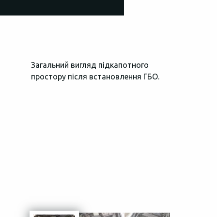
Загальний вигляд підкапотного
За керуванн
простору після встановлення ГБО.
газі відпові
високопроду
управління 
MODEL 2 (2ш