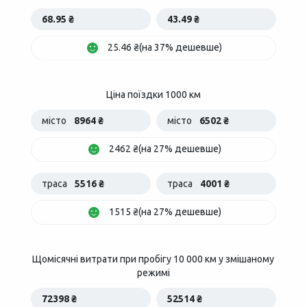
68.95 ₴
43.49 ₴
25.46 ₴(на 37% дешевше)
Ціна поїздки 1000 км
місто
8964 ₴
місто
6502 ₴
2462 ₴(на 27% дешевше)
траса
5516 ₴
траса
4001 ₴
1515 ₴(на 27% дешевше)
Щомісячні витрати при пробігу 10 000 км у змішаному
режимі
72398 ₴
52514 ₴