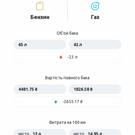
Бензин
Газ
Об'єм бака
65 л
42 л
-23 л
Вартість повного бака
4481.75 ₴
1826.58 ₴
-2655.17 ₴
Витрата на 100 км
місто
13 л
місто
14.95 л