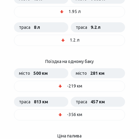
1.95 л
траса
8 л
траса
9.2 л
1.2 л
Поїздка на одному баку
місто
500 км
місто
281 км
-219 км
траса
813 км
траса
457 км
-356 км
Ціна палива