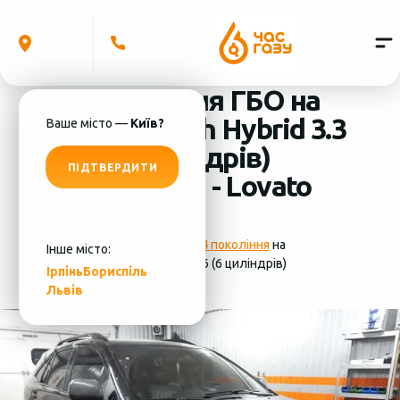
Встановлення ГБО на
Lexus RX400h Hybrid 3.3
Ваше місто —
Київ?
2006 (6 циліндрів)
ПІДТВЕРДИТИ
система ГБО - Lovato
Фотографії
установки ГБО 4 покоління
на
Інше місто:
Lexus RX400h Hybrid 3.3 2006 (6 циліндрів)
Ірпінь
Бориспіль
Львів