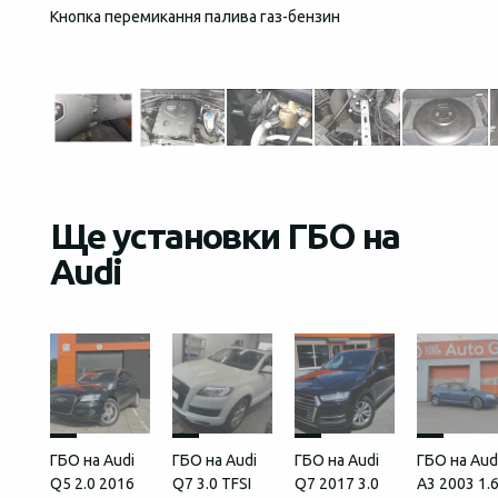
Кнопка перемикання палива газ-бензин
Загаль
встан
Ще установки ГБО на
Audi
ГБО на Audi
ГБО на Audi
ГБО на Audi
ГБО на Aud
Q5 2.0 2016
Q7 3.0 TFSI
Q7 2017 3.0
A3 2003 1.