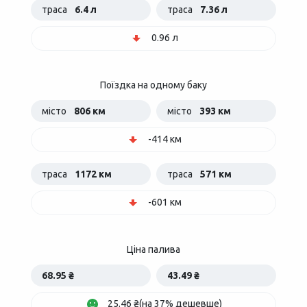
траса
6.4 л
траса
7.36 л
0.96 л
Поїздка на одному баку
місто
806 км
місто
393 км
-414 км
траса
1172 км
траса
571 км
-601 км
Ціна палива
68.95 ₴
43.49 ₴
25.46 ₴(на 37% дешевше)