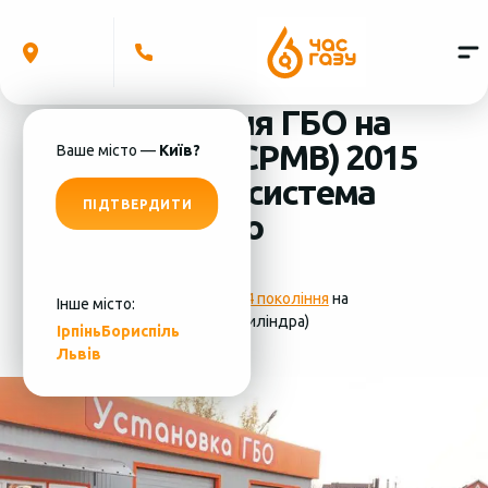
Встановлення ГБО на
Audi Q5 2.0 (CPMB) 2015
Ваше місто —
Київ?
(4 циліндра) система
ПІДТВЕРДИТИ
ГБО - Romano
Фотографії
установки ГБО 4 покоління
на
Інше місто:
Audi Q5 2.0 (CPMB) 2015 (4 циліндра)
Ірпінь
Бориспіль
Львів