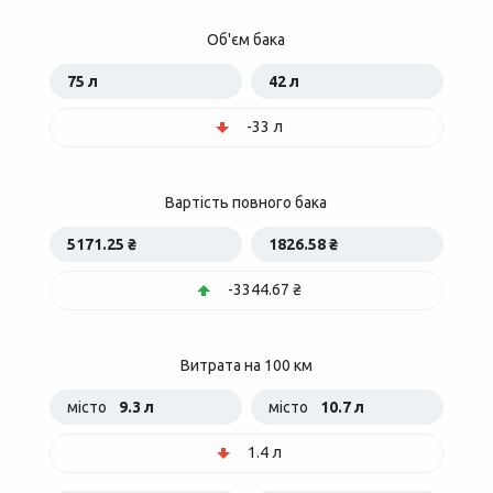
Об'єм бака
75 л
42 л
-33 л
Вартість повного бака
5171.25 ₴
1826.58 ₴
-3344.67 ₴
Витрата на 100 км
місто
9.3 л
місто
10.7 л
1.4 л