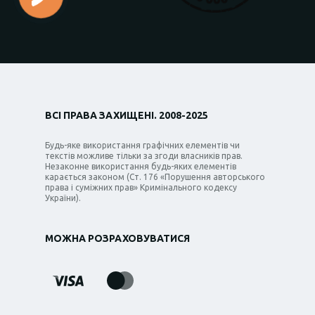
ВСІ ПРАВА ЗАХИЩЕНІ. 2008-2025
Будь-яке використання графічних елементів чи
текстів можливе тільки за згоди власників прав.
Незаконне використання будь-яких елементів
карається законом (Ст. 176 «Порушення авторського
права і суміжних прав» Кримінального кодексу
України).
МОЖНА РОЗРАХОВУВАТИСЯ