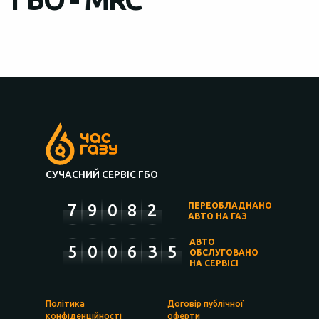
СУЧАСНИЙ СЕРВІС ГБО
7
9
0
8
2
ПЕРЕОБЛАДНАНО
АВТО НА ГАЗ
АВТО
5
0
0
6
3
5
ОБСЛУГОВАНО
НА СЕРВІСІ
Політика
Договір публічної
конфіденційності
оферти