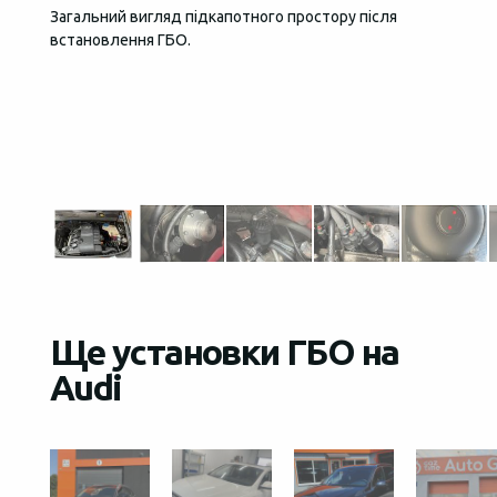
Загальний вигляд підкапотного простору після
В дан
встановлення ГБО.
давлен
редукт
клапан
запасо
произв
будет 
Ще установки ГБО на
Audi