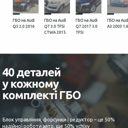
ГБО на Audi
ГБО на Audi
ГБО на Audi
ГБО на Aud
Q5 2.0 2016
Q7 3.0 TFSI
Q7 2017 3.0
A3 2003 1.
CTWA 2015
TFSI
40 деталей
у кожному
комплекті ГБО
Блок управління, форсунки і редуктор – це 50%
надійної роботи авто, ще 50% успіху