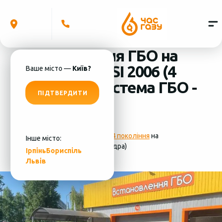
Встановлення ГБО на
Audi A6 2.0 TSI 2006 (4
Ваше місто —
Київ?
циліндра) система ГБО -
ПІДТВЕРДИТИ
MRC
Фотографії
установки ГБО 4 покоління
на
Інше місто:
Audi A6 2.0 TSI 2006 (4 циліндра)
Ірпінь
Бориспіль
Львів