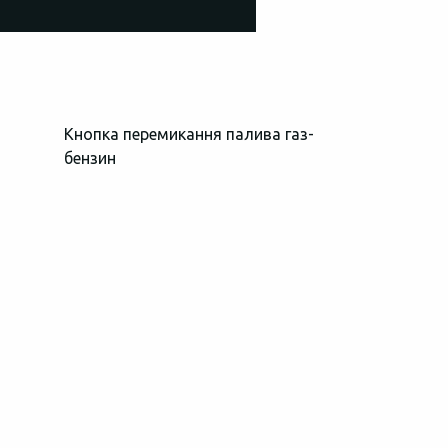
Кнопка перемикання палива газ-
Загальний в
бензин
простору пі
Самозатисні