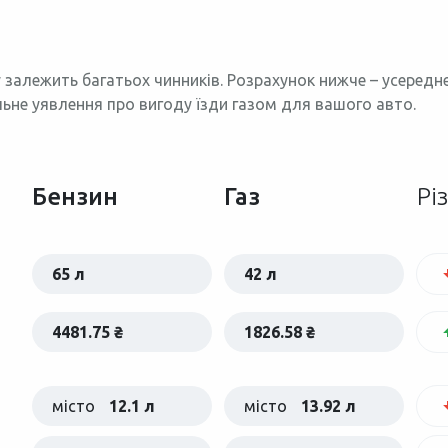
 залежить багатьох чинників. Розрахунок нижче – усеред
льне уявлення про вигоду їзди газом для вашого авто.
Бензин
Газ
Рі
65 л
42 л
4481.75 ₴
1826.58 ₴
місто
12.1 л
місто
13.92 л