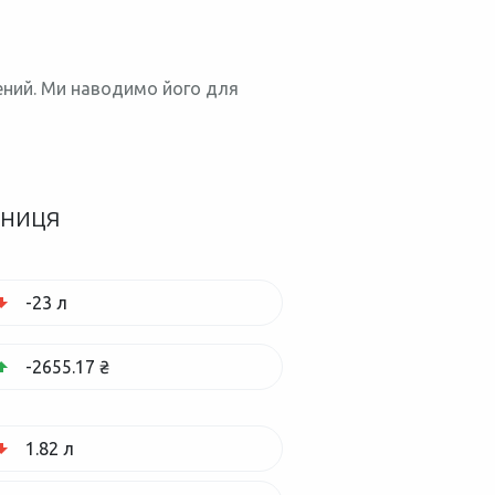
нений. Ми наводимо його для
зниця
-23 л
-2655.17 ₴
1.82 л