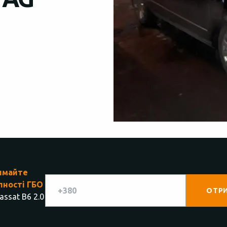
имайте
пності ГБО
ssat В6 2.0