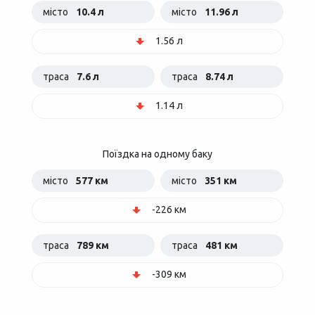
місто
10.4 л
місто
11.96 л
1.56 л
траса
7.6 л
траса
8.74 л
1.14 л
Поїздка на одному баку
місто
577 км
місто
351 км
-226 км
траса
789 км
траса
481 км
-309 км