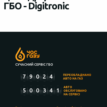
ГБО - Digitronic
СУЧАСНИЙ СЕРВІС ГБО
7
9
0
2
4
ПЕРЕОБЛАДНАНО
АВТО НА ГАЗ
АВТО
5
0
0
3
4
1
ОБСЛУГОВАНО
НА СЕРВІСІ