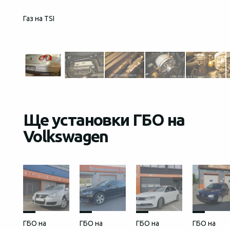
Газ на TSI
Загаль
встан
Ще установки ГБО на
Volkswagen
ГБО на
ГБО на
ГБО на
ГБО на