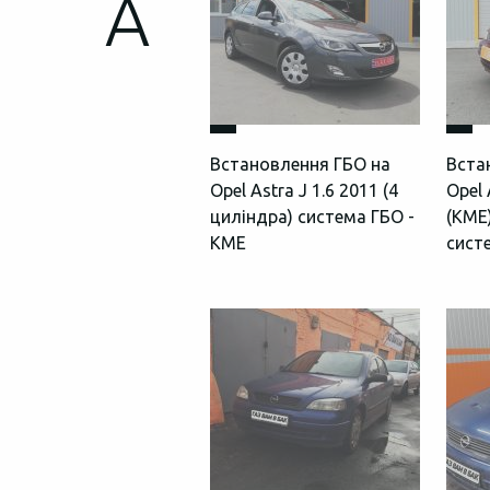
A
Встановлення ГБО на
Вста
Opel Astra J 1.6 2011 (4
Opel 
циліндра) система ГБО -
(КМЕ)
KME
сист