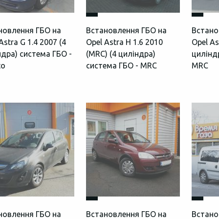
новлення ГБО на
Встановлення ГБО на
Встано
Astra G 1.4 2007 (4
Opel Astra H 1.6 2010
Opel As
ндра) система ГБО -
(MRC) (4 циліндра)
цилінд
to
система ГБО - MRC
MRC
новлення ГБО на
Встановлення ГБО на
Встано