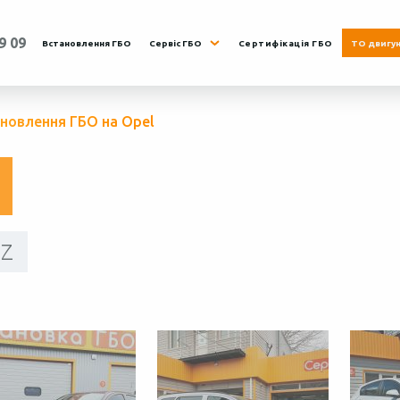
9 09
Встановлення ГБО
Сервіс ГБО
Сертифікація ГБО
ТО двигу
новлення ГБО на Opel
Z
Нд.
8:00 - 19:00