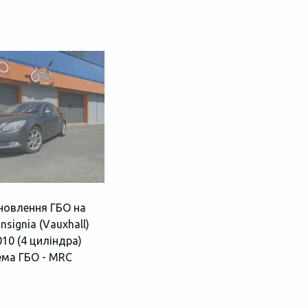
новлення ГБО на
Insignia (Vauxhall)
010 (4 циліндра)
ема ГБО - MRC