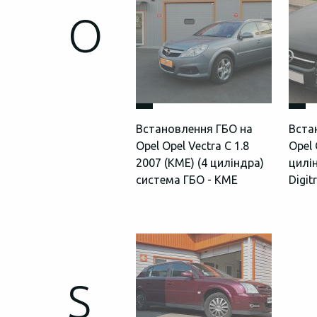
O
Встановлення ГБО на
Вста
Opel Opel Vectra С 1.8
Opel
2007 (КМЕ) (4 циліндра)
цилі
система ГБО - KME
Digit
S