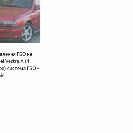
влення ГБО на
el Vectra A (4
ра) система ГБО -
nic