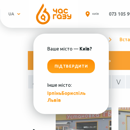
073 105 9
UA
КИЇВ
Головна
Портфолио
Вста
Ваше місто —
Київ?
РОЗРАХУВАТИ ВАРТІСТЬ
ПІДТВЕРДИТИ
A
C
I
M
O
S
V
Інше місто:
Ірпінь
Бориспіль
Пн.-
Львів