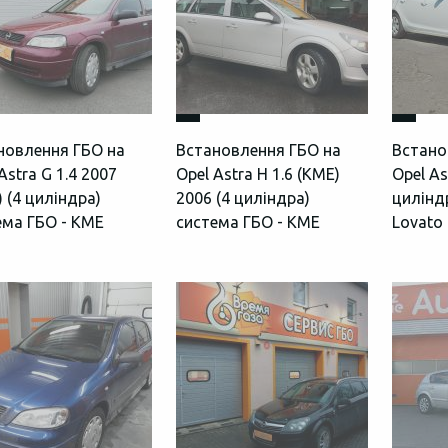
новлення ГБО на
Встановлення ГБО на
Встано
Astra G 1.4 2007
Opel Astra H 1.6 (КМЕ)
Opel As
 (4 циліндра)
2006 (4 циліндра)
цилінд
ема ГБО - KME
система ГБО - KME
Lovato