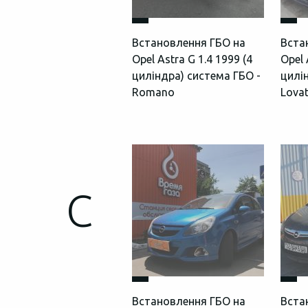
Встановлення ГБО на
Вста
Opel Astra G 1.4 1999 (4
Opel 
циліндра) система ГБО -
цилі
Romano
Lova
C
Встановлення ГБО на
Вста