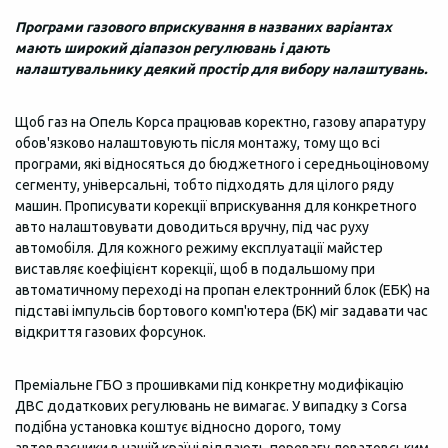
Програми газового вприскування в названих варіантах
мають широкий діапазон регулювань і дають
налаштувальнику деякий простір для вибору налаштувань.
Щоб газ на Опель Корса працював коректно, газову апаратуру
обов'язково налаштовують після монтажу, тому що всі
програми, які відносяться до бюджетного і середньоціновому
сегменту, універсальні, тобто підходять для цілого ряду
машин. Прописувати корекції вприскування для конкретного
авто налаштовувати доводиться вручну, під час руху
автомобіля. Для кожного режиму експлуатації майстер
виставляє коефіцієнт корекції, щоб в подальшому при
автоматичному переході на пропан електронний блок (ЕБК) на
підставі імпульсів бортового комп'ютера (БК) міг задавати час
відкриття газових форсунок.
Преміальне ГБО з прошивками під конкретну модифікацію
ДВС додаткових регулювань не вимагає. У випадку з Corsa
подібна установка коштує відносно дорого, тому
автовласники в нашій країні віддають перевагу ловатовським