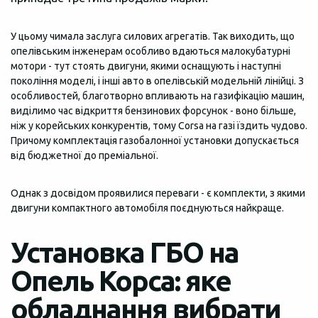
У цьому чимала заслуга силових агрегатів. Так виходить, що
опелівським інженерам особливо вдаються малокубатурні
мотори - тут стоять двигуни, якими оснащують і наступні
покоління моделі, і інші авто в опелівській модельній лінійці. З
особливостей, благотворно впливають на газифікацію машин,
виділимо час відкриття бензинових форсунок - воно більше,
ніж у корейських конкурентів, тому Corsa на газі їздить чудово.
Причому комплектація газобалонної установки допускається
від бюджетної до преміальної.
Однак з досвідом проявилися переваги - є комплекти, з якими
двигуни компактного автомобіля поєднуються найкраще.
Установка ГБО на
Опель Корса: яке
обладнання вибрати