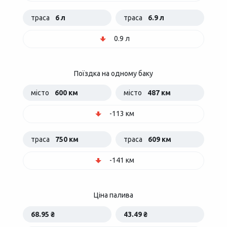
траса
6 л
траса
6.9 л
0.9 л
Поїздка на одному баку
місто
600 км
місто
487 км
-113 км
траса
750 км
траса
609 км
-141 км
Ціна палива
68.95 ₴
43.49 ₴