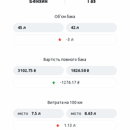
Бензин
Газ
Об'єм бака
45 л
42 л
-3 л
Вартість повного бака
3102.75 ₴
1826.58 ₴
-1276.17 ₴
Витрата на 100 км
місто
7.5 л
місто
8.63 л
1.13 л