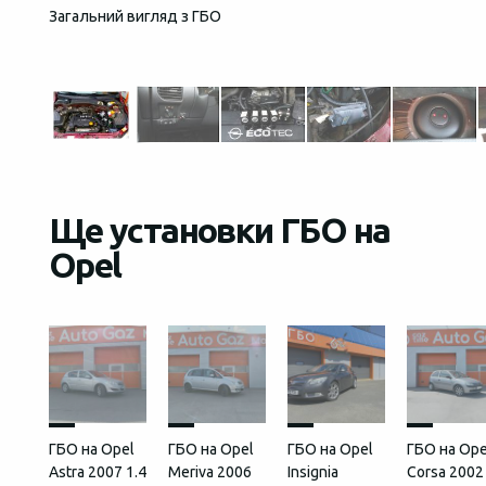
Загальний вигляд з ГБО
Кнопка
Ще установки ГБО на
Opel
ГБО на Opel
ГБО на Opel
ГБО на Opel
ГБО на Ope
Astra 2007 1.4
Meriva 2006
Insignia
Corsa 2002