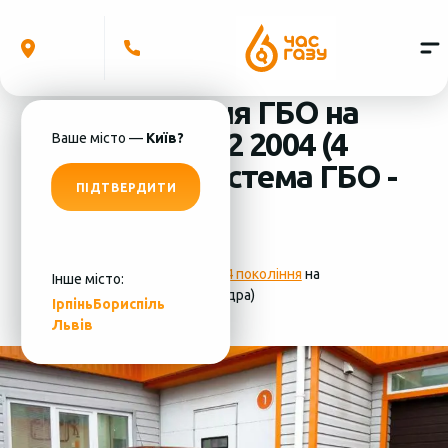
Встановлення ГБО на
Opel Corsa 1.2 2004 (4
Ваше місто —
Київ?
циліндра) система ГБО -
ПІДТВЕРДИТИ
Lovato
Фотографії
установки ГБО 4 покоління
на
Інше місто:
Opel Corsa 1.2 2004 (4 циліндра)
Ірпінь
Бориспіль
Львів