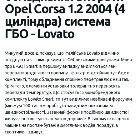
Opel Corsa 1.2 2004 (4
циліндра) система
ГБО - Lovato
Минулий досвід показує, що італійське Lovato відмінно
поєднуються з німецькими та GM`овськими двигунами. Мова
про E-GO і Smart: в першому випадку виділяються явні
переваги щодо якості пропану - фільтр-відстійник тут йде в
комплекті, тому обладнання спокійно перетравлює наш газ.
Крім того, елементи установки толерантно переносять
перепади температур. Що стосується монобрендового
комплекту Lovato Smart, то тут виділимо невбивані форсунки
(мінімум 100 тис. км пробігу) з завидним показником
швидкострільності. Зазвичай форси з подібною швидкістю і
живучістю коштують помітно дорожче. В такому оснащенні
машина на пропан-бутані вимогливих водіїв порадує, а
скептиків - здивує.