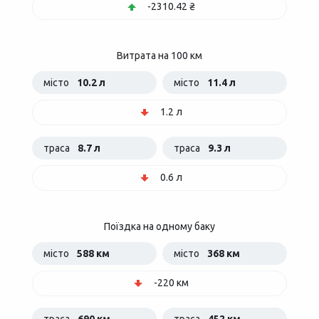
-2310.42 ₴
Витрата на 100 км
місто
10.2 л
місто
11.4 л
1.2 л
траса
8.7 л
траса
9.3 л
0.6 л
Поїздка на одному баку
місто
588 км
місто
368 км
-220 км