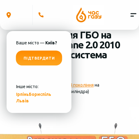
Встановлення ГБО на
Renault Megane 2.0 2010
Ваше місто —
Київ?
(4 циліндра) система
ПІДТВЕРДИТИ
ГБО - MRC
Фотографії
установки ГБО 4 покоління
на
Інше місто:
Renault Megane 2.0 2010 (4 циліндра)
Ірпінь
Бориспіль
Львів