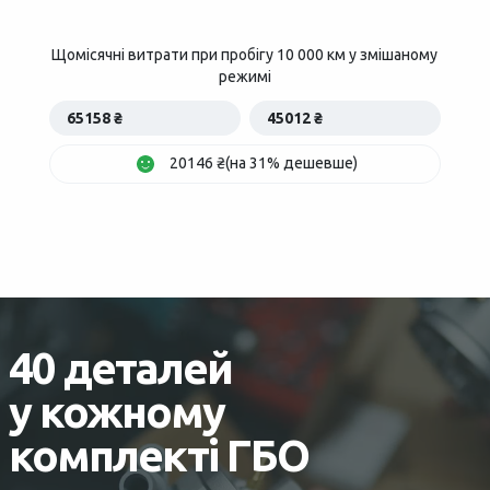
Щомісячні витрати при пробігу 10 000 км у змішаному
режимі
65158 ₴
45012 ₴
20146 ₴(на 31% дешевше)
40 деталей
у кожному
комплекті ГБО