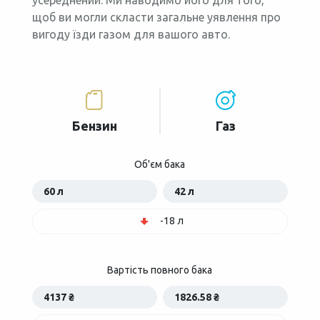
усереднений. Ми наводимо його для того,
щоб ви могли скласти загальне уявлення про
вигоду їзди газом для вашого авто.
Бензин
Газ
Об'єм бака
60 л
42 л
-18 л
Вартість повного бака
4137 ₴
1826.58 ₴