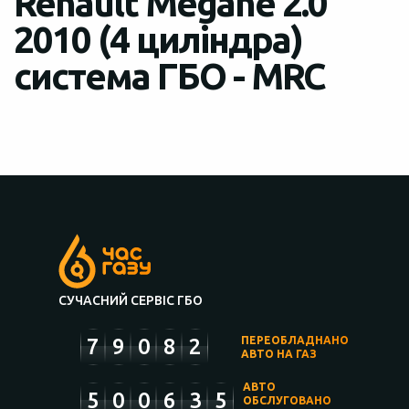
Renault Megane 2.0
2010 (4 циліндра)
система ГБО - MRC
СУЧАСНИЙ СЕРВІС ГБО
7
9
0
8
2
ПЕРЕОБЛАДНАНО
АВТО НА ГАЗ
АВТО
5
0
0
6
3
5
ОБСЛУГОВАНО