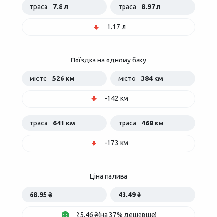
траса
7.8 л
траса
8.97 л
1.17 л
Поїздка на одному баку
місто
526 км
місто
384 км
-142 км
траса
641 км
траса
468 км
-173 км
Ціна палива
68.95 ₴
43.49 ₴
25.46 ₴(на 37% дешевше)