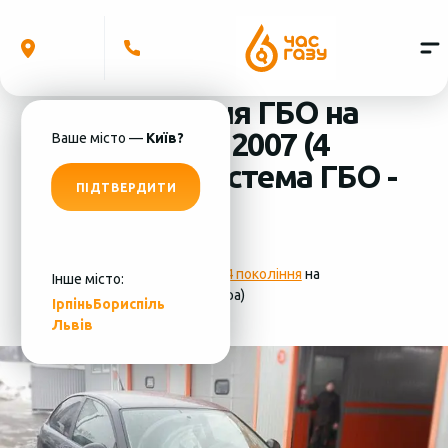
Встановлення ГБО на
Seat Ibiza 2.0 2007 (4
Ваше місто —
Київ?
циліндра) система ГБО -
ПІДТВЕРДИТИ
Lovato
Фотографії
установки ГБО 4 покоління
на
Інше місто:
Seat Ibiza 2.0 2007 (4 циліндра)
Ірпінь
Бориспіль
Львів