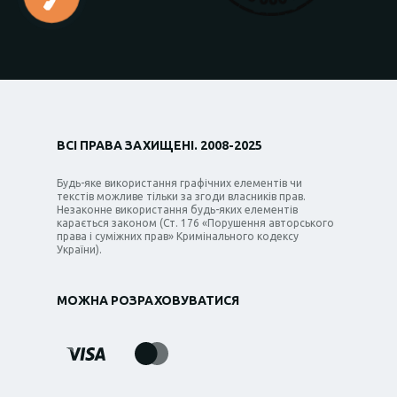
ВСІ ПРАВА ЗАХИЩЕНІ. 2008-2025
Будь-яке використання графічних елементів чи
текстів можливе тільки за згоди власників прав.
Незаконне використання будь-яких елементів
карається законом (Ст. 176 «Порушення авторського
права і суміжних прав» Кримінального кодексу
України).
МОЖНА РОЗРАХОВУВАТИСЯ