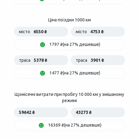
Ціна поїздки 1000 км
місто
6550 ₴
місто
4753 ₴
1797 ₴(на 27% дешевше)
траса
5378 ₴
траса
3901 ₴
1477 ₴(на 27% дешевше)
Щомісячні витрати при пробігу 10 000 км у змішаному
режимі
59642 ₴
43273 ₴
16369 ₴(на 27% дешевше)