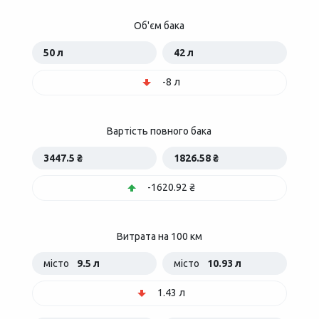
Об'єм бака
50 л
42 л
-8 л
Вартість повного бака
3447.5 ₴
1826.58 ₴
-1620.92 ₴
Витрата на 100 км
місто
9.5 л
місто
10.93 л
1.43 л