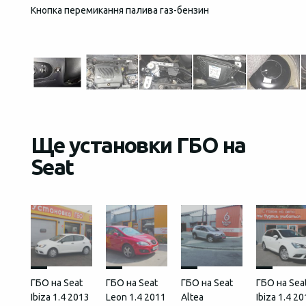
Кнопка перемикання палива газ-бензин
Загаль
встан
Ще установки ГБО на
Seat
ГБО на Seat
ГБО на Seat
ГБО на Seat
ГБО на Sea
Ibiza 1.4 2013
Leon 1.4 2011
Altea
Ibiza 1.4 2