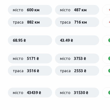
місто
600 км
місто
487 км
траса
882 км
траса
716 км
68.95 ₴
43.49 ₴
місто
5171 ₴
місто
3753 ₴
траса
3516 ₴
траса
2553 ₴
місто
43439 ₴
місто
31530 ₴