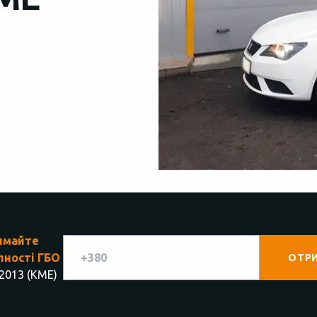
имайте
пності ГБО
 2013 (КМЕ)