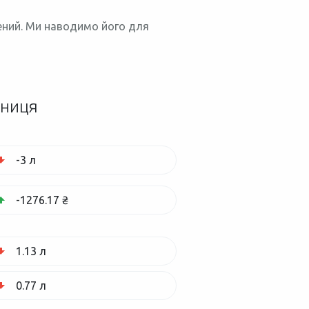
нений. Ми наводимо його для
зниця
-3 л
-1276.17 ₴
1.13 л
0.77 л