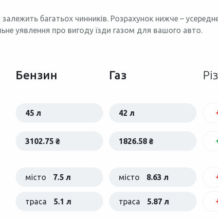
 залежить багатьох чинників. Розрахунок нижче – усеред
льне уявлення про вигоду їзди газом для вашого авто.
Бензин
Газ
Рі
45 л
42 л
3102.75 ₴
1826.58 ₴
місто
7.5 л
місто
8.63 л
траса
5.1 л
траса
5.87 л