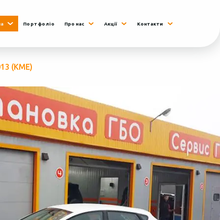
на
Портфоліо
Про нас
Акції
Контакти
013 (КМЕ)