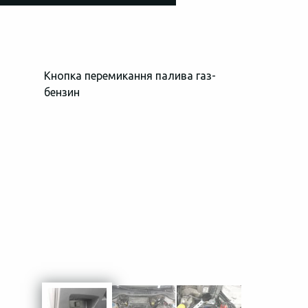
Кнопка перемикання палива газ-
Загальний в
бензин
простору пі