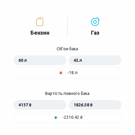
Бензин
Газ
Об'єм бака
60 л
42 л
-18 л
Вартість повного бака
4137 ₴
1826.58 ₴
-2310.42 ₴