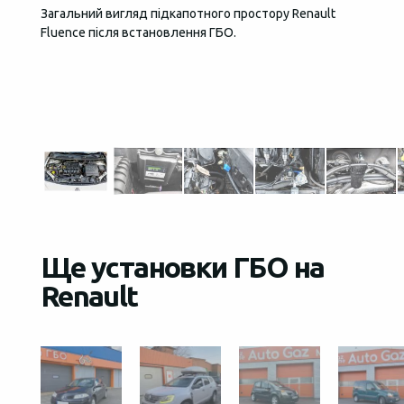
Загальний вигляд підкапотного простору Renault
За кер
Fluence після встановлення ГБО.
надійн
Ще установки ГБО на
Renault