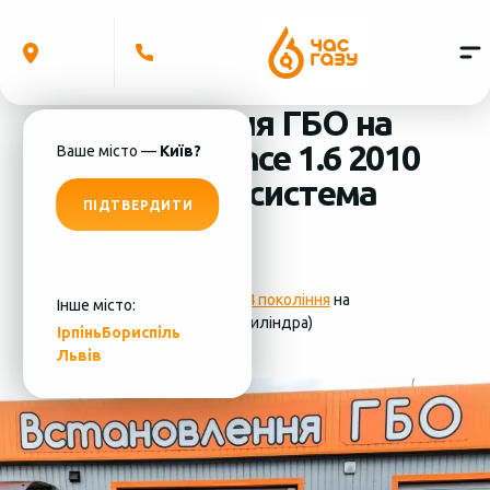
Встановлення ГБО на
Renault Fluence 1.6 2010
Ваше місто —
Київ?
(4 циліндра) система
ПІДТВЕРДИТИ
ГБО - MRC
Фотографії
установки ГБО 4 покоління
на
Інше місто:
Renault Fluence 1.6 2010 (4 циліндра)
Ірпінь
Бориспіль
Львів