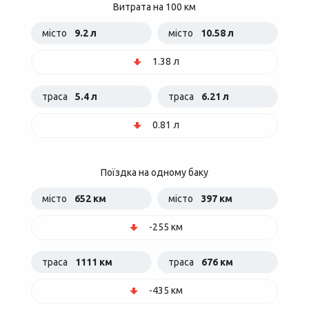
Витрата на 100 км
місто
9.2 л
місто
10.58 л
1.38 л
траса
5.4 л
траса
6.21 л
0.81 л
Поїздка на одному баку
місто
652 км
місто
397 км
-255 км
траса
1111 км
траса
676 км
-435 км