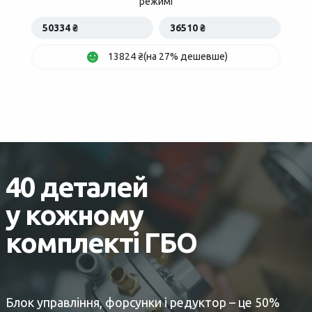
режимі
50334 ₴
36510 ₴
13824 ₴(на 27% дешевше)
40 деталей
у кожному
комплекті ГБО
Блок управління, форсунки і редуктор – це 50%