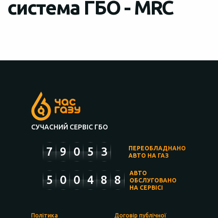
система ГБО - MRC
СУЧАСНИЙ СЕРВІС ГБО
7
9
0
5
3
ПЕРЕОБЛАДНАНО
АВТО НА ГАЗ
АВТО
5
0
0
4
8
8
ОБСЛУГОВАНО
НА СЕРВІСІ
Політика
Договір публічної