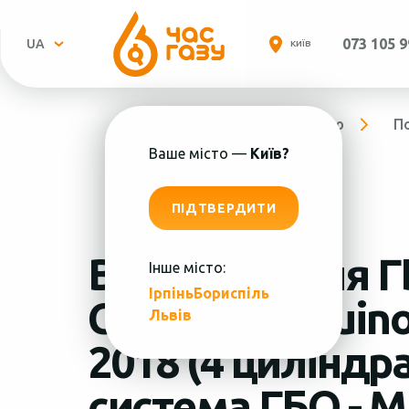
073 105 9
UA
КИЇВ
Головна
Про компанію
П
Ваше місто —
Київ?
ПІДТВЕРДИТИ
Встановлення Г
Інше місто:
Ірпінь
Бориспіль
Пн.-
Chevrolet Equino
Львів
2018 (4 циліндра
система ГБО - 