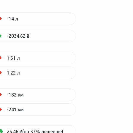
-14 л
-2034.62 ₴
1.61 л
1.22 л
-182 км
-241 км
25.46 ₴(на 37% дешевше)