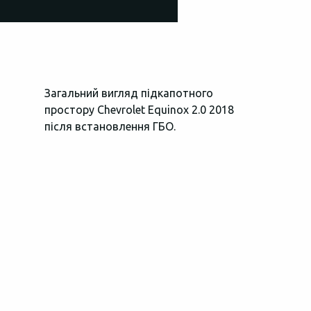
Загальний вигляд підкапотного
Вся електро
простору Chevrolet Equinox 2.0 2018
ГБО автомоб
після встановлення ГБО.
заізольован
запобіжника