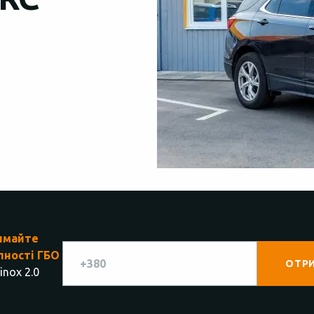
имайте
пності ГБО
inox 2.0