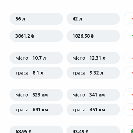
56 л
42 л
3861.2 ₴
1826.58 ₴
місто
10.7 л
місто
12.31 л
траса
8.1 л
траса
9.32 л
місто
523 км
місто
341 км
траса
691 км
траса
451 км
68.95 ₴
43.49 ₴