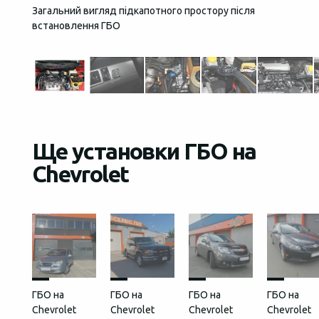
Загальний вигляд підкапотного простору після
Кнопка
встановлення ГБО
Ще установки ГБО на
Chevrolet
ГБО на
ГБО на
ГБО на
ГБО на
Chevrolet
Chevrolet
Chevrolet
Chevrolet