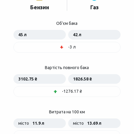
Бензин
Газ
Об'єм бака
45 л
42 л
-3 л
Вартість повного бака
3102.75 ₴
1826.58 ₴
-1276.17 ₴
Витрата на 100 км
місто
11.9 л
місто
13.69 л