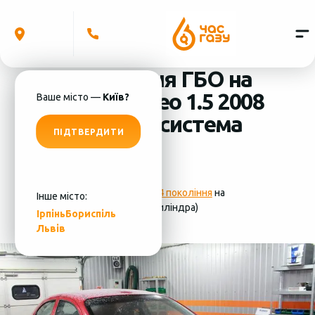
Встановлення ГБО на
Chevrolet Aveo 1.5 2008
Ваше місто —
Київ?
(4 циліндра) система
ПІДТВЕРДИТИ
ГБО - KME
Фотографії
установки ГБО 4 покоління
на
Інше місто:
Chevrolet Aveo 1.5 2008 (4 циліндра)
Ірпінь
Бориспіль
Львів