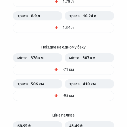
1.79 л
траса
8.9 л
траса
10.24 л
1.34 л
Поїздка на одному баку
місто
378 км
місто
307 км
-71 км
траса
506 км
траса
410 км
-95 км
Ціна палива
68.95 ₴
43.49 ₴