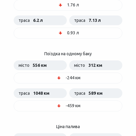
1.76 л
траса
6.2 л
траса
7.13 л
0.93 л
Поїздка на одному баку
місто
556 км
місто
312 км
-244 км
траса
1048 км
траса
589 км
-459 км
Ціна палива