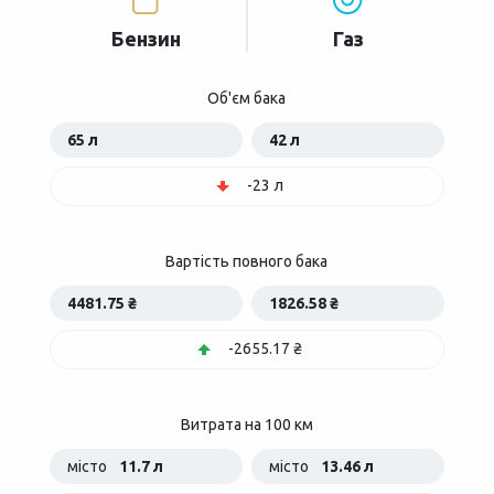
Бензин
Газ
Об'єм бака
65 л
42 л
-23 л
Вартість повного бака
4481.75 ₴
1826.58 ₴
-2655.17 ₴
Витрата на 100 км
місто
11.7 л
місто
13.46 л