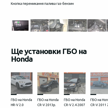
Кнопка перемикання палива газ-бензин
Загаль
встан
Ще установки ГБО на
Honda
ГБО на Honda
ГБО на Honda
ГБО на Honda
ГБО на Ho
HR-V 2.0
CR-V 2013р.
CR-V 2.4 2007
CR-V 2011 