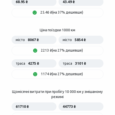
68.95 ₴
43.49 ₴
25.46 ₴(на 37% дешевше)
Ціна поїздки 1000 км
місто
8067 ₴
місто
5854 ₴
2213 ₴(на 27% дешевше)
траса
4275 ₴
траса
3101 ₴
1174 ₴(на 27% дешевше)
Щомісячні витрати при пробігу 10 000 км у змішаному
режимі
61710 ₴
44773 ₴