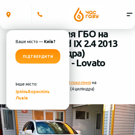
Встановлення ГБО на
Honda Accord IX 2.4 2013
Ваше місто —
Київ?
MPI (4 циліндра)
ПІДТВЕРДИТИ
система ГБО - Lovato
Фотографії
установки ГБО 4 покоління
на
Інше місто:
Honda Accord IX 2.4 2013 MPI (4 циліндра)
Ірпінь
Бориспіль
Львів