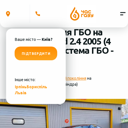
Встановлення ГБО на
Honda Accord 2.4 2005 (4
Ваше місто —
Київ?
циліндра) система ГБО -
ПІДТВЕРДИТИ
MRC
Фотографії
установки ГБО 4 покоління
на
Інше місто:
Honda Accord 2.4 2005 (4 циліндра)
Ірпінь
Бориспіль
Львів