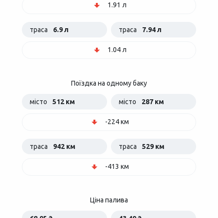
1.91 л
траса
6.9 л
траса
7.94 л
1.04 л
Поїздка на одному баку
місто
512 км
місто
287 км
-224 км
траса
942 км
траса
529 км
-413 км
Ціна палива