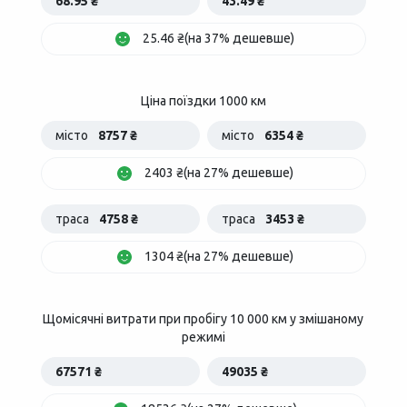
68.95 ₴
43.49 ₴
25.46 ₴(на 37% дешевше)
Ціна поїздки 1000 км
місто
8757 ₴
місто
6354 ₴
2403 ₴(на 27% дешевше)
траса
4758 ₴
траса
3453 ₴
1304 ₴(на 27% дешевше)
Щомісячні витрати при пробігу 10 000 км у змішаному
режимі
67571 ₴
49035 ₴