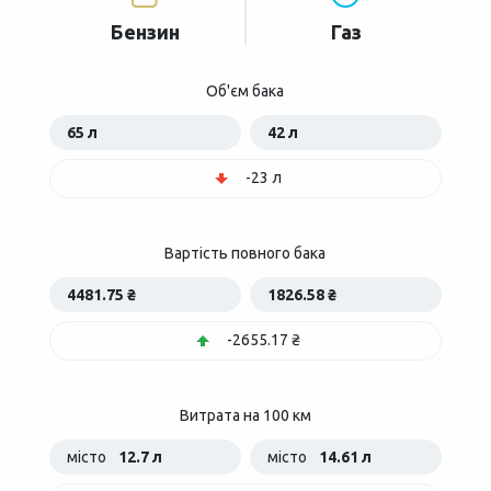
Бензин
Газ
Об'єм бака
65 л
42 л
-23 л
Вартість повного бака
4481.75 ₴
1826.58 ₴
-2655.17 ₴
Витрата на 100 км
місто
12.7 л
місто
14.61 л