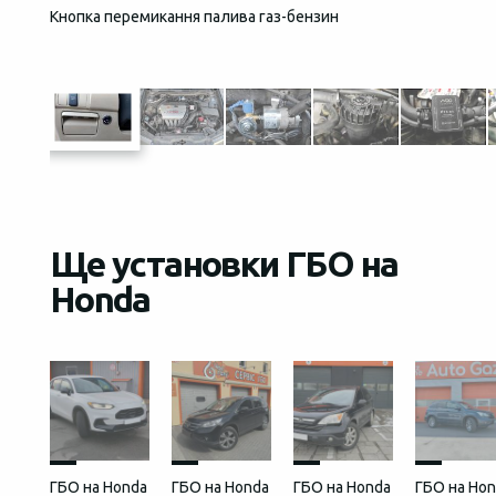
Кнопка перемикання палива газ-бензин
Загаль
встан
Ще установки ГБО на
Honda
ГБО на Honda
ГБО на Honda
ГБО на Honda
ГБО на Ho