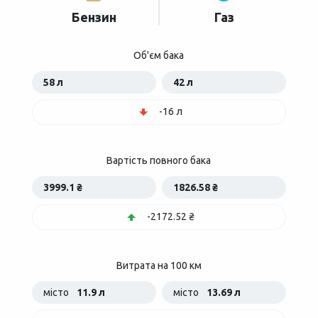
Бензин
Газ
Об'єм бака
58 л
42 л
-16 л
Вартість повного бака
3999.1 ₴
1826.58 ₴
-2172.52 ₴
Витрата на 100 км
місто
11.9 л
місто
13.69 л