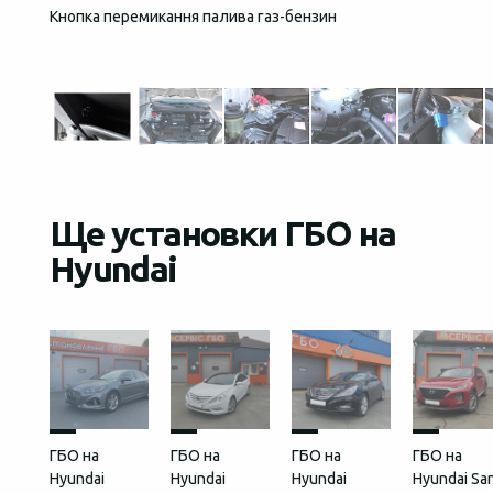
Кнопка перемикання палива газ-бензин
Загаль
встан
Ще установки ГБО на
Hyundai
ГБО на
ГБО на
ГБО на
ГБО на
Hyundai
Hyundai
Hyundai
Hyundai Sa