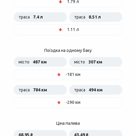
1.79 л
траса
7.4 л
траса
8.51 л
1.11 л
Поїздка на одному баку
місто
487 км
місто
307 км
-181 км
траса
784 км
траса
494 км
-290 км
Ціна палива
68.95 ₴
43.49 ₴