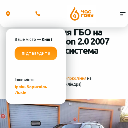
Встановлення ГБО на
Hyundai Tucson 2.0 2007
Ваше місто —
Київ?
(4 циліндра) система
ПІДТВЕРДИТИ
ГБО - MRC
Фотографії
установки ГБО 4 покоління
на
Інше місто:
Hyundai Tucson 2.0 2007 (4 циліндра)
Ірпінь
Бориспіль
Львів