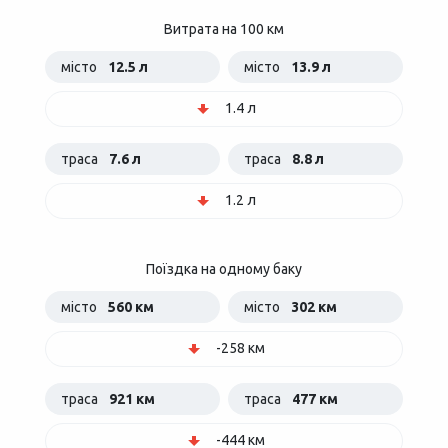
Витрата на 100 км
місто
12.5 л
місто
13.9 л
1.4 л
траса
7.6 л
траса
8.8 л
1.2 л
Поїздка на одному баку
місто
560 км
місто
302 км
-258 км
траса
921 км
траса
477 км
-444 км