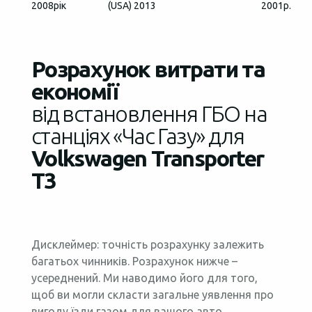
2008рік
(USA) 2013
2001р.
Розрахунок витрати та
економії
від встановлення ГБО на
станціях «Час Газу» для
Volkswagen Transporter
T3
Дисклеймер: точність розрахунку залежить
багатьох чинників. Розрахунок нижче –
усереднений. Ми наводимо його для того,
щоб ви могли скласти загальне уявлення про
вигоду їзди газом для вашого авто.