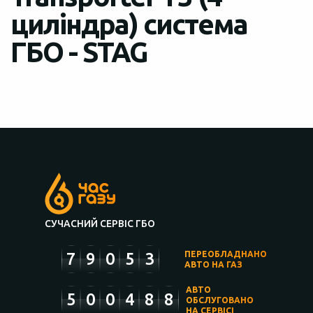
циліндра) система
ГБО - STAG
СУЧАСНИЙ СЕРВІС ГБО
7
9
0
5
3
ПЕРЕОБЛАДНАНО
АВТО НА ГАЗ
АВТО
5
0
0
4
8
8
ОБСЛУГОВАНО
НА СЕРВІСІ