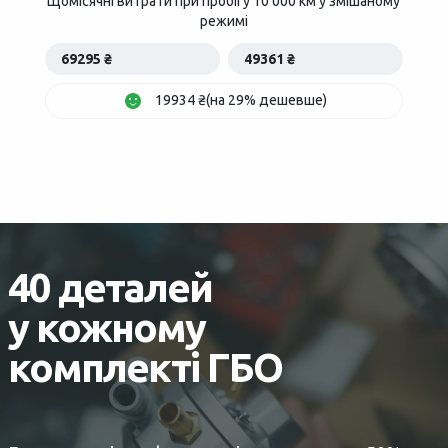
Щомісячні витрати при пробігу 10 000 км у змішаному
режимі
69295 ₴
49361 ₴
19934 ₴(на 29% дешевше)
40 деталей
у кожному
комплекті ГБО