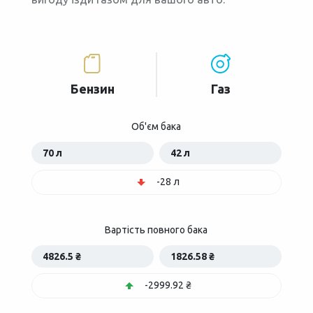
Бензин
Газ
Об'єм бака
70 л
42 л
-28 л
Вартість повного бака
4826.5 ₴
1826.58 ₴
-2999.92 ₴