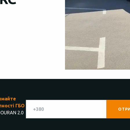
имайте
пності ГБО
TOURAN 2.0