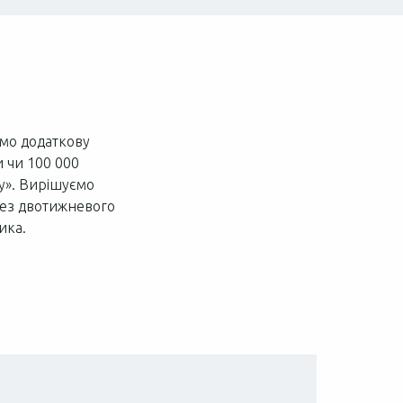
ємо додаткову
и чи 100 000
азу». Вирішуємо
 без двотижневого
ика.