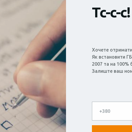
Тс-с-с!
Хочете отримати
Як встановити Г
2007 та на 100% 
Залиште ваш но