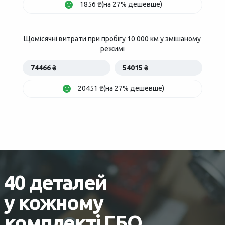
1856 ₴(на 27% дешевше)
Щомісячні витрати при пробігу 10 000 км у змішаному
режимі
74466 ₴
54015 ₴
20451 ₴(на 27% дешевше)
40 деталей
у кожному
комплекті ГБО