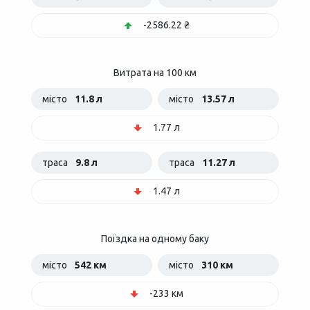
-2586.22 ₴
Витрата на 100 км
місто
11.8 л
місто
13.57 л
1.77 л
траса
9.8 л
траса
11.27 л
1.47 л
Поїздка на одному баку
місто
542 км
місто
310 км
-233 км