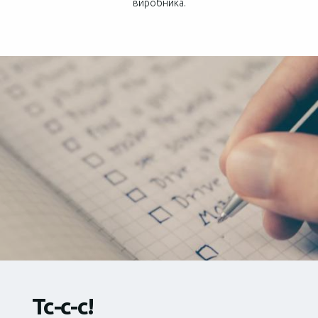
виробника.
Тс-с-с!