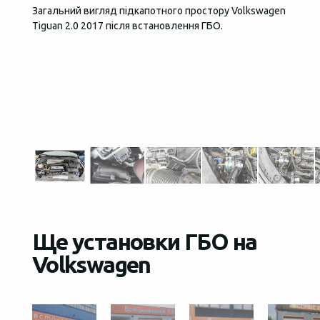
Загальний вигляд підкапотного простору Volkswagen
За кер
Tiguan 2.0 2017 після встановлення ГБО.
цього 
блок у
для дв
який п
блоком
Ще установки ГБО на
Volkswagen