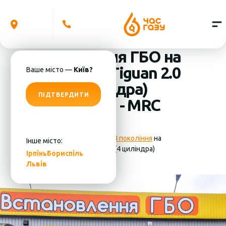
Встановлення ГБО на
Volkswagen Tiguan 2.0
Ваше місто —
Київ?
2017 (4 циліндра)
ПІДТВЕРДИТИ
система ГБО - MRC
Фотографії
установки ГБО 4 покоління
на
Інше місто:
Volkswagen Tiguan 2.0 2017 (4 циліндра)
Ірпінь
Бориспіль
Львів