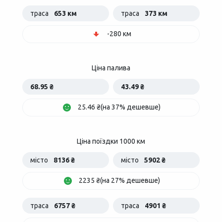
траса
653 км
траса
373 км
-280 км
Ціна палива
68.95 ₴
43.49 ₴
25.46 ₴(на 37% дешевше)
Ціна поїздки 1000 км
місто
8136 ₴
місто
5902 ₴
2235 ₴(на 27% дешевше)
траса
6757 ₴
траса
4901 ₴