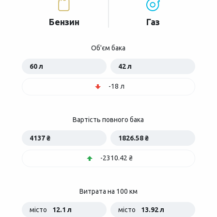
Бензин
Газ
Об'єм бака
60 л
42 л
-18 л
Вартість повного бака
4137 ₴
1826.58 ₴
-2310.42 ₴
Витрата на 100 км
місто
12.1 л
місто
13.92 л