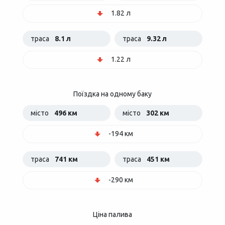
1.82 л
траса
8.1 л
траса
9.32 л
1.22 л
Поїздка на одному баку
місто
496 км
місто
302 км
-194 км
траса
741 км
траса
451 км
-290 км
Ціна палива