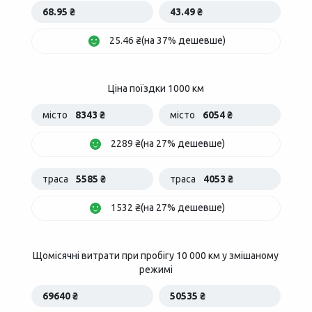
68.95 ₴
43.49 ₴
25.46 ₴(на 37% дешевше)
Ціна поїздки 1000 км
місто
8343 ₴
місто
6054 ₴
2289 ₴(на 27% дешевше)
траса
5585 ₴
траса
4053 ₴
1532 ₴(на 27% дешевше)
Щомісячні витрати при пробігу 10 000 км у змішаному
режимі
69640 ₴
50535 ₴