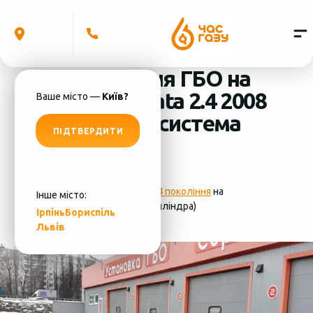
Встановлення ГБО на
Hyundai Sonata 2.4 2008
Ваше місто —
Київ?
(4 циліндра) система
ПІДТВЕРДИТИ
ГБО - KME
Фотографії
установки ГБО 4 покоління
на
Інше місто:
Hyundai Sonata 2.4 2008 (4 циліндра)
Ірпінь
Бориспіль
Львів