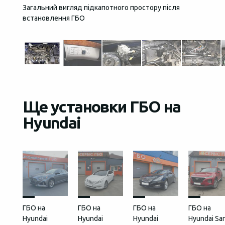
Загальний вигляд підкапотного простору після
Кнопка
встановлення ГБО
Ще установки ГБО на
Hyundai
ГБО на
ГБО на
ГБО на
ГБО на
Hyundai
Hyundai
Hyundai
Hyundai Sa