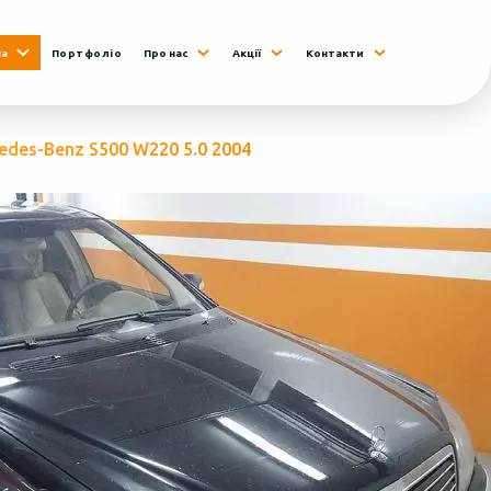
на
Портфоліо
Про нас
Акції
Контакти
edes-Benz S500 W220 5.0 2004