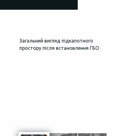
Загальний вигляд підкапотного
Блок керуван
простору після встановлення ГБО