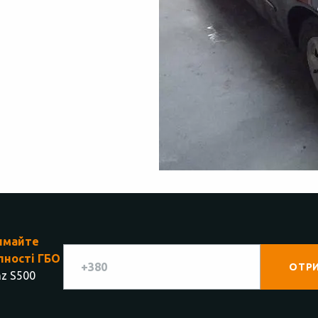
имайте
пності ГБО
z S500