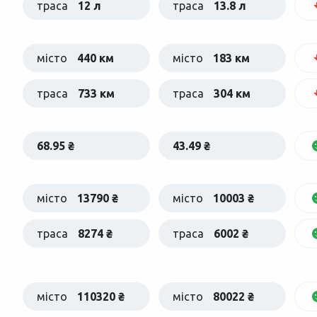
траса
12 л
траса
13.8 л
місто
440 км
місто
183 км
траса
733 км
траса
304 км
68.95 ₴
43.49 ₴
місто
13790 ₴
місто
10003 ₴
траса
8274 ₴
траса
6002 ₴
місто
110320 ₴
місто
80022 ₴