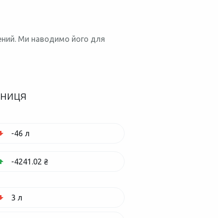
нений. Ми наводимо його для
зниця
-46 л
-4241.02 ₴
3 л