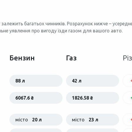
 залежить багатьох чинників. Розрахунок нижче – усеред
льне уявлення про вигоду їзди газом для вашого авто.
Бензин
Газ
Рі
88 л
42 л
6067.6 ₴
1826.58 ₴
місто
20 л
місто
23 л