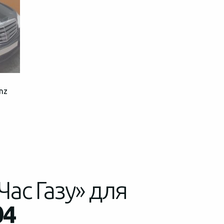
nz
Час Газу» для
04