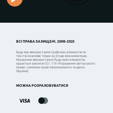
ВСІ ПРАВА ЗАХИЩЕНІ. 2008-2025
Будь-яке використання графічних елементів чи
текстів можливе тільки за згоди власників прав.
Незаконне використання будь-яких елементів
карається законом (Ст. 176 «Порушення авторського
права і суміжних прав» Кримінального кодексу
України).
МОЖНА РОЗРАХОВУВАТИСЯ