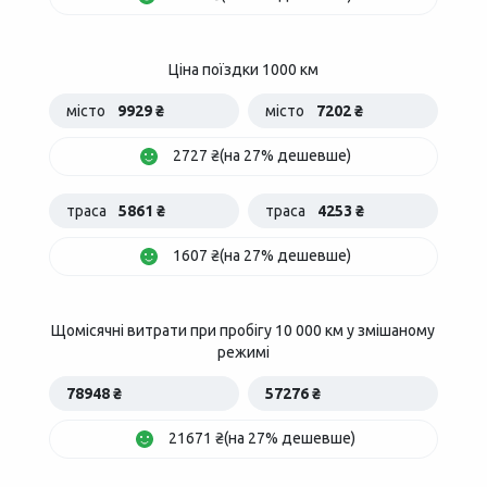
Ціна поїздки 1000 км
місто
9929 ₴
місто
7202 ₴
2727 ₴(на 27% дешевше)
траса
5861 ₴
траса
4253 ₴
1607 ₴(на 27% дешевше)
Щомісячні витрати при пробігу 10 000 км у змішаному
режимі
78948 ₴
57276 ₴
21671 ₴(на 27% дешевше)