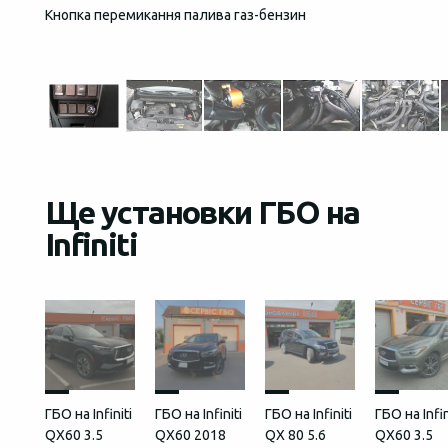
Кнопка перемикання палива газ-бензин
Загаль
встан
Ще установки ГБО на
Infiniti
ГБО на Infiniti
ГБО на Infiniti
ГБО на Infiniti
ГБО на Infin
QX60 3.5
QX60 2018
QX 80 5.6
QX60 3.5