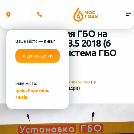
Встановлення ГБО на
Infiniti QX60 3.5 2018 (6
Ваше місто —
Київ?
циліндрів) система ГБО
ПІДТВЕРДИТИ
- KME
Фотографії
установки ГБО 4 покоління
на
Інше місто:
Infiniti QX60 3.5 2018 (6 циліндрів)
Ірпінь
Бориспіль
Львів