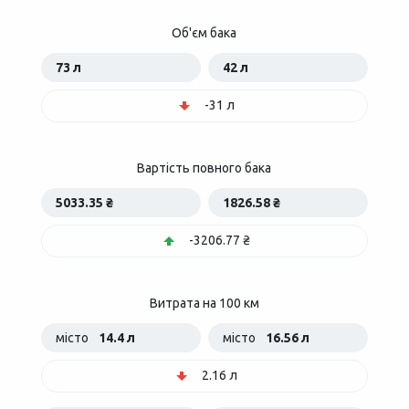
Об'єм бака
73 л
42 л
-31 л
Вартість повного бака
5033.35 ₴
1826.58 ₴
-3206.77 ₴
Витрата на 100 км
місто
14.4 л
місто
16.56 л
2.16 л