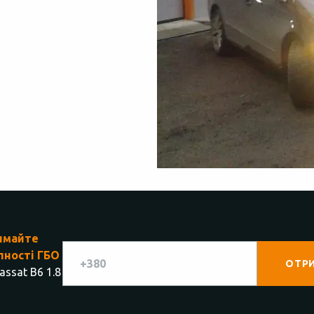
имайте
пності ГБО
ssat B6 1.8