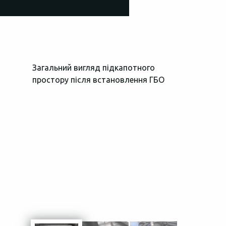
Загальний вигляд підкапотного
Блок управлі
простору після встановлення ГБО
циліндри (П