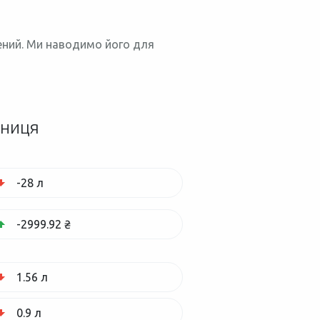
нений. Ми наводимо його для
зниця
-28 л
-2999.92 ₴
1.56 л
0.9 л