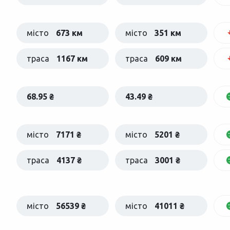
місто
673 км
місто
351 км
траса
1167 км
траса
609 км
68.95 ₴
43.49 ₴
місто
7171 ₴
місто
5201 ₴
траса
4137 ₴
траса
3001 ₴
місто
56539 ₴
місто
41011 ₴