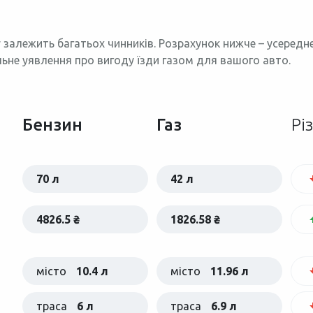
 залежить багатьох чинників. Розрахунок нижче – усеред
льне уявлення про вигоду їзди газом для вашого авто.
Бензин
Газ
Рі
70 л
42 л
4826.5 ₴
1826.58 ₴
місто
10.4 л
місто
11.96 л
траса
6 л
траса
6.9 л