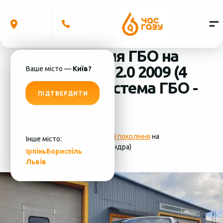
Встановлення ГБО на
Kia Magentis 2.0 2009 (4
Ваше місто —
Київ?
циліндра) система ГБО -
ПІДТВЕРДИТИ
MRC
Фотографії
установки ГБО 4 покоління
на
Інше місто:
Kia Magentis 2.0 2009 (4 циліндра)
Ірпінь
Бориспіль
Львів