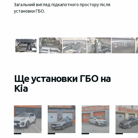
Загальний вигляд підкапотного простору після
За кер
установки ГБО.
надійн
Ще установки ГБО на
Kia