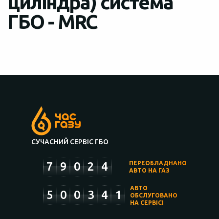
циліндра) система
ГБО - MRC
СУЧАСНИЙ СЕРВІС ГБО
7
9
0
2
4
ПЕРЕОБЛАДНАНО
АВТО НА ГАЗ
АВТО
5
0
0
3
4
1
ОБСЛУГОВАНО
НА СЕРВІСІ