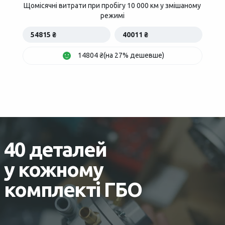
Щомісячні витрати при пробігу 10 000 км у змішаному
режимі
54815 ₴
40011 ₴
14804 ₴(на 27% дешевше)
40 деталей
у кожному
комплекті ГБО