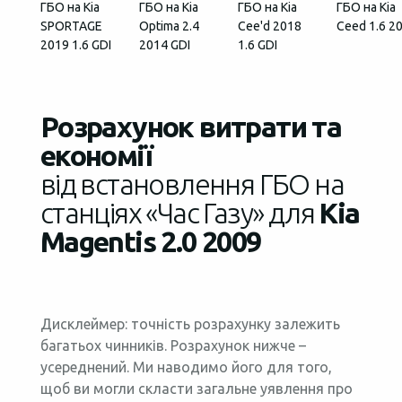
ГБО на Kia
ГБО на Kia
ГБО на Kia
ГБО на Kia
SPORTAGE
Optima 2.4
Cee'd 2018
Ceed 1.6 2
2019 1.6 GDI
2014 GDI
1.6 GDI
Розрахунок витрати та
економії
від встановлення ГБО на
станціях «Час Газу» для
Kia
Magentis 2.0 2009
Дисклеймер: точність розрахунку залежить
багатьох чинників. Розрахунок нижче –
усереднений. Ми наводимо його для того,
щоб ви могли скласти загальне уявлення про