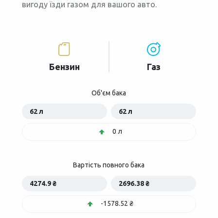
вигоду їзди газом для вашого авто.
Бензин
Газ
Об'єм бака
62 л
62 л
0 л
Вартість повного бака
4274.9 ₴
2696.38 ₴
-1578.52 ₴