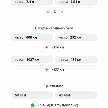
траса
7.4 л
траса
8.51 л
1.11 л
Поїздка на одному баку
місто
608 км
місто
292 км
-316 км
траса
1027 км
траса
494 км
-533 км
Ціна палива
68.95 ₴
43.49 ₴
25.46 ₴(на 37% дешевше)