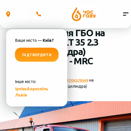
Встановлення ГБО на
Volkswagen LT 35 2.3
Ваше місто —
Київ?
2002 (4 циліндра)
ПІДТВЕРДИТИ
система ГБО - MRC
Фотографії
установки ГБО 4 покоління
на
Інше місто:
Volkswagen LT 35 2.3 2002 (4 циліндра)
Ірпінь
Бориспіль
Львів