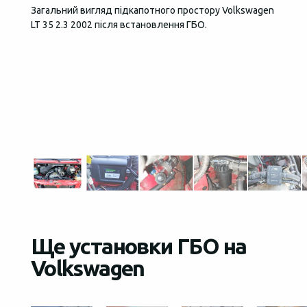
Загальний вигляд підкапотного простору Volkswagen
За кер
LT 35 2.3 2002 після встановлення ГБО.
надійн
управл
налашт
паливн
склада
заізол
продіа
можна 
Ще установки ГБО на
Volkswagen