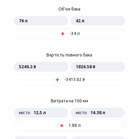
Об'єм бака
76 л
42 л
-34 л
Вартість повного бака
5240.2 ₴
1826.58 ₴
-3413.62 ₴
Витрата на 100 км
місто
12.5 л
місто
14.38 л
1.88 л