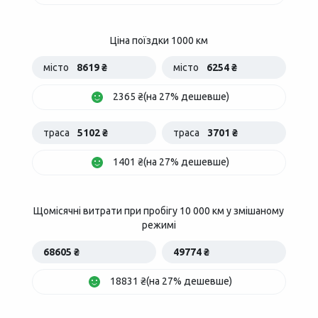
Ціна поїздки 1000 км
місто
8619 ₴
місто
6254 ₴
2365 ₴(на 27% дешевше)
траса
5102 ₴
траса
3701 ₴
1401 ₴(на 27% дешевше)
Щомісячні витрати при пробігу 10 000 км у змішаному
режимі
68605 ₴
49774 ₴
18831 ₴(на 27% дешевше)