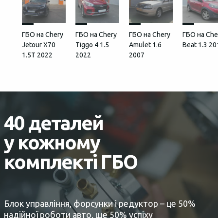
ГБО на Chery
ГБО на Chery
ГБО на Chery
ГБО на Che
Jetour Х70
Tiggo 4 1.5
Amulet 1.6
Beat 1.3 20
1.5T 2022
2022
2007
40 деталей
у кожному
комплекті ГБО
Блок управління, форсунки і редуктор – це 50%
надійної роботи авто, ще 50% успіху