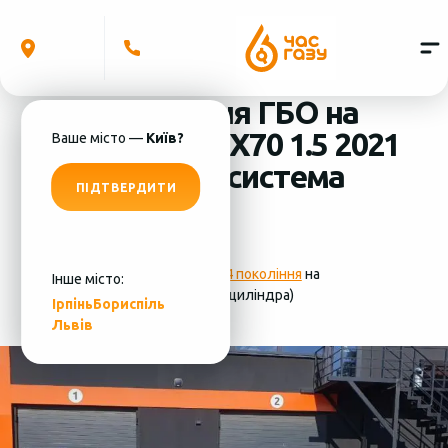
Встановлення ГБО на
Chery Jetour X70 1.5 2021
Ваше місто —
Київ?
(4 циліндра) система
ПІДТВЕРДИТИ
ГБО - MRC
Фотографії
установки ГБО 4 покоління
на
Інше місто:
Chery Jetour X70 1.5 2021 (4 циліндра)
Ірпінь
Бориспіль
Львів