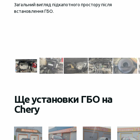
Загальний вигляд підкапотного простору після
За кер
встановлення ГБО.
надійн
управл
газово
діагно
склада
заізол
Ще установки ГБО на
Chery