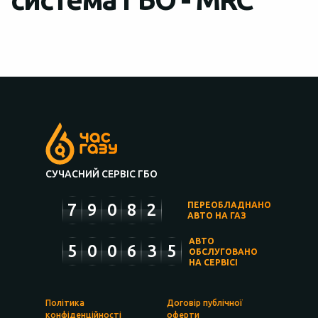
СУЧАСНИЙ СЕРВІС ГБО
7
9
0
8
2
ПЕРЕОБЛАДНАНО
АВТО НА ГАЗ
АВТО
5
0
0
6
3
5
ОБСЛУГОВАНО
НА СЕРВІСІ
Політика
Договір публічної
конфіденційності
оферти