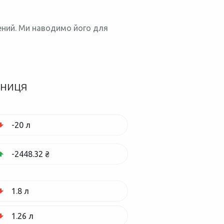
нений. Ми наводимо його для
зниця
-20 л
-2448.32 ₴
1.8 л
1.26 л