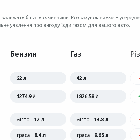
 залежить багатьох чинників. Розрахунок нижче – усеред
льне уявлення про вигоду їзди газом для вашого авто.
Бензин
Газ
Рі
62 л
42 л
4274.9 ₴
1826.58 ₴
місто
12 л
місто
13.8 л
траса
8.4 л
траса
9.66 л