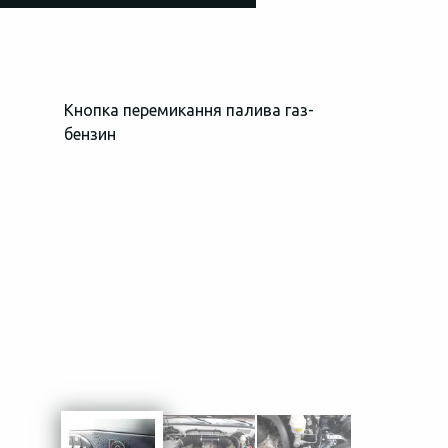
Кнопка перемикання палива газ-
Загальний в
бензин
простору пі