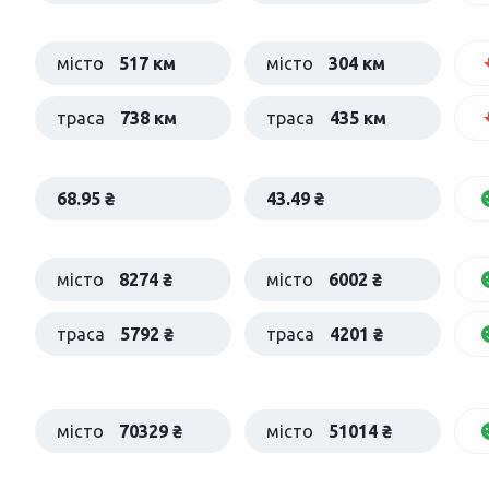
місто
517 км
місто
304 км
траса
738 км
траса
435 км
68.95 ₴
43.49 ₴
місто
8274 ₴
місто
6002 ₴
траса
5792 ₴
траса
4201 ₴
місто
70329 ₴
місто
51014 ₴