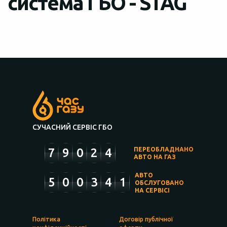
система ГБО - STAG
СУЧАСНИЙ СЕРВІС ГБО
7
9
0
2
4
ПЕРЕОБЛАДНАНО
АВТО НА ГАЗ
АВТО
5
0
0
3
4
1
ОБСЛУГОВАНО
НА СЕРВІСІ
Політика
Договір публічної