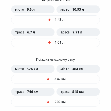
Витрата на 100 км
місто
9.5 л
місто
10.93 л
1.43 л
траса
6.7 л
траса
7.71 л
1.01 л
Поїздка на одному баку
місто
526 км
місто
384 км
-142 км
траса
746 км
траса
545 км
-202 км