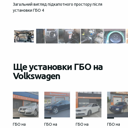
Загальний вигляд підкапотного простору після
Кнопка
установки ГБО 4
Ще установки ГБО на
Volkswagen
ГБО на
ГБО на
ГБО на
ГБО на