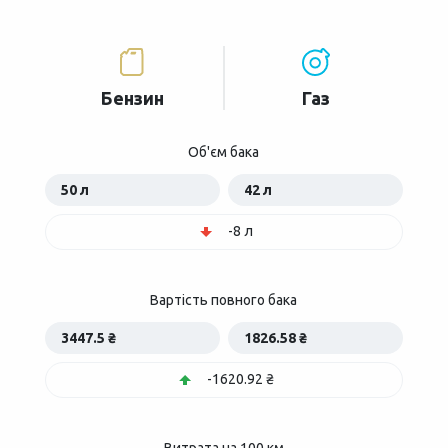
Бензин
Газ
Об'єм бака
50 л
42 л
-8 л
Вартість повного бака
3447.5 ₴
1826.58 ₴
-1620.92 ₴