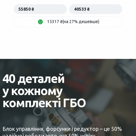
55850 ₴
40533 ₴
15317 ₴(на 27% дешевше)
40 деталей
у кожному
комплекті ГБО
Блок управління, форсунки і редуктор – це 50%
надійної роботи авто, ще 50% успіху