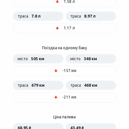
1.58 л
траса
7.8 л
траса
8.97 л
1.17 л
Поїздка на одному баку
місто
505 км
місто
348 км
-157 км
траса
679 км
траса
468 км
-211 км
Ціна палива
68.95 ₴
43.49 ₴