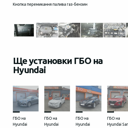
Кнопка перемикання палива газ-бензин
Загаль
встан
Ще установки ГБО на
Hyundai
ГБО на
ГБО на
ГБО на
ГБО на
Hyundai
Hyundai
Hyundai
Hyundai Sa