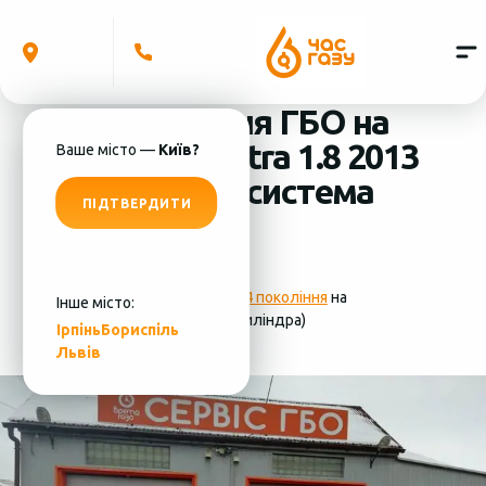
Встановлення ГБО на
Hyundai Elantra 1.8 2013
Ваше місто —
Київ?
(4 циліндра) система
ПІДТВЕРДИТИ
ГБО - Lovato
Фотографії
установки ГБО 4 покоління
на
Інше місто:
Hyundai Elantra 1.8 2013 (4 циліндра)
Ірпінь
Бориспіль
Львів