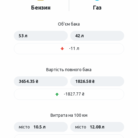
Бензин
Газ
Об'єм бака
53 л
42 л
-11 л
Вартість повного бака
3654.35 ₴
1826.58 ₴
-1827.77 ₴
Витрата на 100 км
місто
10.5 л
місто
12.08 л