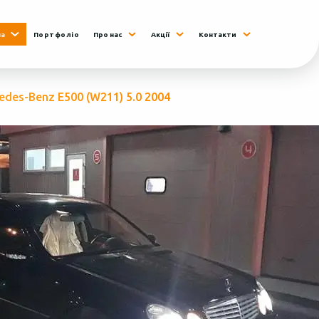
на
Портфоліо
Про нас
Акції
Контакти
edes-Benz E500 (W211) 5.0 2004