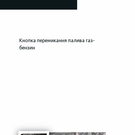
Кнопка перемикання палива газ-
Загальний в
бензин
простору пі