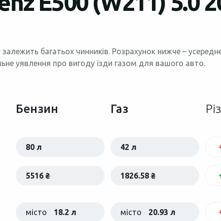
nz E500 (W211) 5.0 2
 залежить багатьох чинників. Розрахунок нижче – усеред
льне уявлення про вигоду їзди газом для вашого авто.
Бензин
Газ
Рі
80 л
42 л
5516 ₴
1826.58 ₴
місто
18.2 л
місто
20.93 л