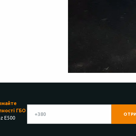
имайте
пності ГБО
z E500