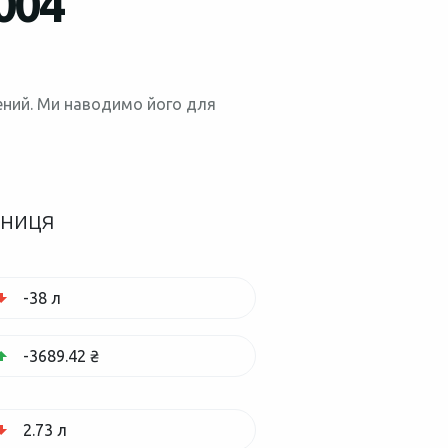
004
нений. Ми наводимо його для
зниця
-38 л
-3689.42 ₴
2.73 л