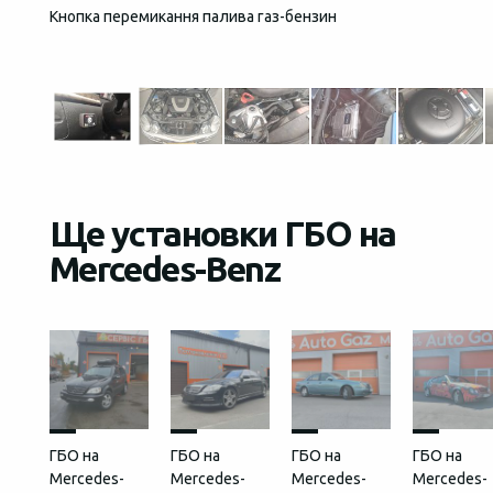
Кнопка перемикання палива газ-бензин
Загаль
встан
Ще установки ГБО на
Mercedes-Benz
ГБО на
ГБО на
ГБО на
ГБО на
Mercedes-
Mercedes-
Mercedes-
Mercedes-