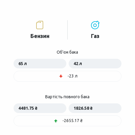
Бензин
Газ
Об'єм бака
65 л
42 л
-23 л
Вартість повного бака
4481.75 ₴
1826.58 ₴
-2655.17 ₴