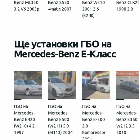
Benz ML320
Benz S550
Benz W210
Benz CLK2
3.2 V6 2003р.
4matic 2007
2001 2.6
1998 2.0
(E240)
Ще установки ГБО на
Mercedes-Benz E-Класс
ГБО на
ГБО на
ГБО на
ГБО на
Mercedes-
Mercedes-
Mercedes-
Mercedes-
Benz E420
Benz E500
Benz E-200
Benz E350
(W210) 4.2
(W211) 5.0
2.0
W212 3.5
1997
(M113) 2004
Kompressor
2010