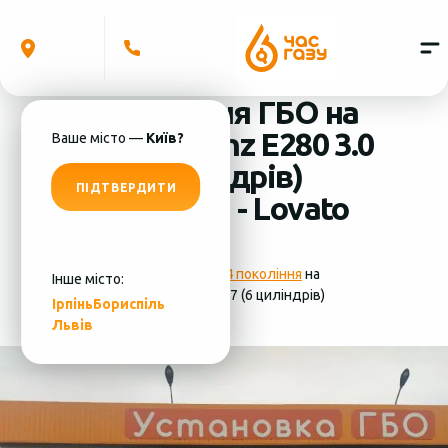
Встановлення ГБО на
Mercedes-Benz E280 3.0
Ваше місто —
Київ?
2007 (6 циліндрів)
ПІДТВЕРДИТИ
система ГБО - Lovato
Фотографії
установки ГБО 4 покоління
на
Інше місто:
Mercedes-Benz E280 3.0 2007 (6 циліндрів)
Ірпінь
Бориспіль
Львів