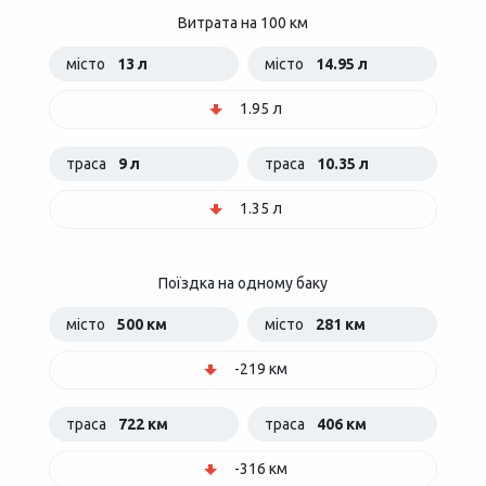
Витрата на 100 км
місто
13 л
місто
14.95 л
1.95 л
траса
9 л
траса
10.35 л
1.35 л
Поїздка на одному баку
місто
500 км
місто
281 км
-219 км
траса
722 км
траса
406 км
-316 км