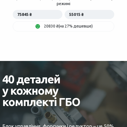
режимі
75845 ₴
55015 ₴
20830 ₴(на 27% дешевше)
40 деталей
у кожному
комплекті ГБО
Блок управління, форсунки і редуктор – це 50%