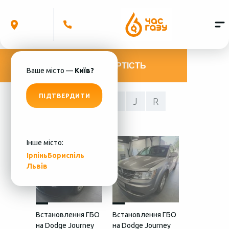
РОЗРАХУВАТИ ВАРТІСТЬ
Ваше місто —
Київ?
ПІДТВЕРДИТИ
A
C
D
G
J
R
Інше місто:
Ірпінь
Бориспіль
Львів
Встановлення ГБО
Встановлення ГБО
на Dodge Journey
на Dodge Journey