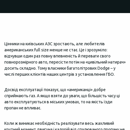
Цінники на київських АЗС зростають, але любителів
американських full size менше не стає. Це і зрозуміло:
відчувши один раз повну впевненість й переваги свого
повнорозмірного авто, пересісти потім на «цивільний натирач»
досить складно. Тому власники багатолітрових Dodge – у
числі перших клієнтів наших центрів з установлення ГБО.
Досвід експлуатації показує, що «американці» добре
сприймають газ. А якщо взяти до уваги, що більшість часу ці
авто експлуатуються в міських умовах, то на якість їзди
пропан не впливає.
Коли ж виникає необхідність реалізувати весь жахливий
крутний момент двигуна і калорій від спалюваного пропану не