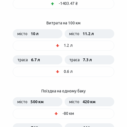
-1403.47 ₴
Витрата на 100 км
місто
10 л
місто
11.2 л
1.2 л
траса
6.7 л
траса
7.3 л
0.6 л
Поїздка на одному баку
місто
500 км
місто
420 км
-80 км