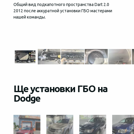
Общий вид подкапотного пространства Dart 2.0
За упр
2012 после аккуратной установки ГБО мастерами
надеж
нашей команды.
управл
давлен
элект
для та
Ще установки ГБО на
Dodge