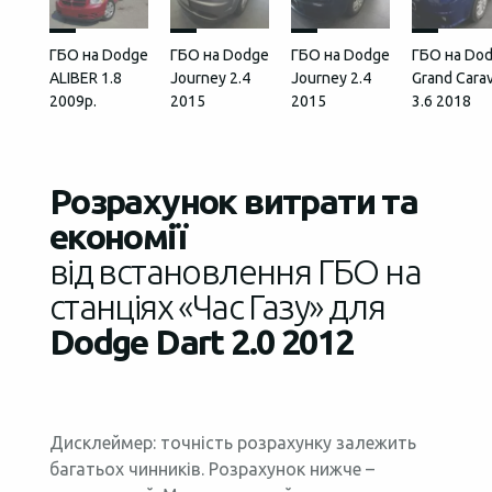
ГБО на Dodge
ГБО на Dodge
ГБО на Dodge
ГБО на Do
ALIBER 1.8
Journey 2.4
Journey 2.4
Grand Cara
2009р.
2015
2015
3.6 2018
Розрахунок витрати та
економії
від встановлення ГБО на
станціях «Час Газу» для
Dodge Dart 2.0 2012
Дисклеймер: точність розрахунку залежить
багатьох чинників. Розрахунок нижче –