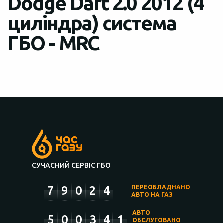
Dodge Dart 2.0 2012 (4
циліндра) система
ГБО - MRC
СУЧАСНИЙ СЕРВІС ГБО
7
9
0
2
4
ПЕРЕОБЛАДНАНО
АВТО НА ГАЗ
АВТО
5
0
0
3
4
1
ОБСЛУГОВАНО