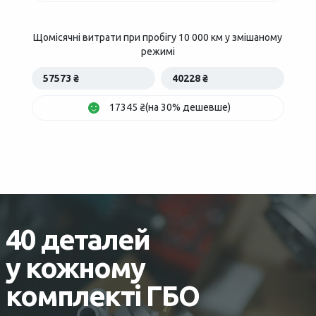
Щомісячні витрати при пробігу 10 000 км у змішаному
режимі
57573 ₴
40228 ₴
17345 ₴(на 30% дешевше)
40 деталей
у кожному
комплекті ГБО