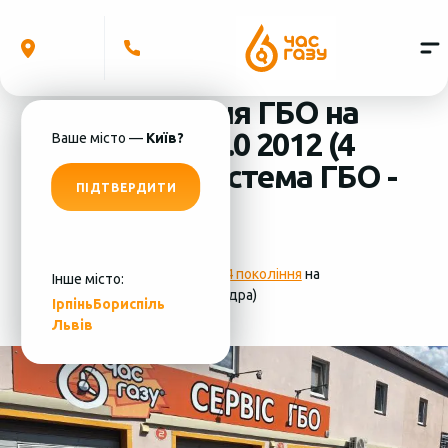
Встановлення ГБО на
Dodge Dart 2.0 2012 (4
Ваше місто —
Київ?
циліндра) система ГБО -
ПІДТВЕРДИТИ
MRC
Фотографії
установки ГБО 4 покоління
на
Інше місто:
Dodge Dart 2.0 2012 (4 циліндра)
Ірпінь
Бориспіль
Львів