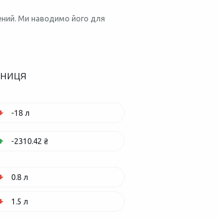
нений. Ми наводимо його для
зниця
-18 л
-2310.42 ₴
0.8 л
1.5 л