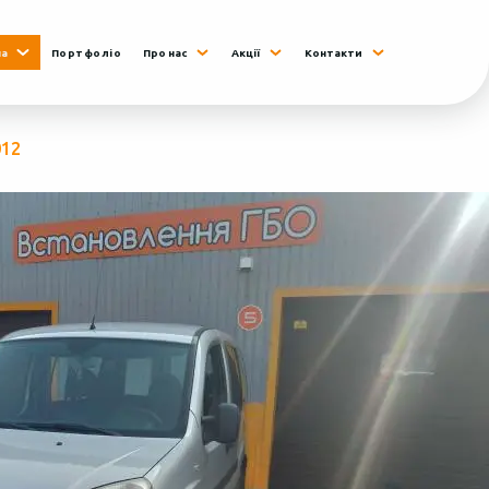
на
Портфоліо
Про нас
Акції
Контакти
012