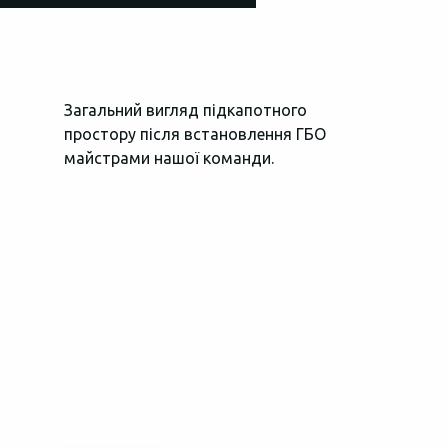
Загальний вигляд підкапотного
За керуванн
простору після встановлення ГБО
газі відпові
майстрами нашої команди.
високопроду
управління 
автоматичн
моніторить і
газової пали
Продіагност
блоку управ
допомогою д
Вся електро
ГБО автомоб
заізольован
запобіжника