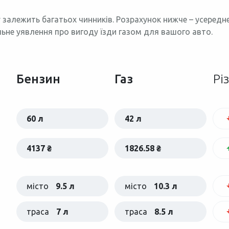
 залежить багатьох чинників. Розрахунок нижче – усеред
льне уявлення про вигоду їзди газом для вашого авто.
Бензин
Газ
Рі
60 л
42 л
4137 ₴
1826.58 ₴
місто
9.5 л
місто
10.3 л
траса
7 л
траса
8.5 л