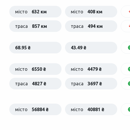
місто
632 км
місто
408 км
траса
857 км
траса
494 км
68.95 ₴
43.49 ₴
місто
6550 ₴
місто
4479 ₴
траса
4827 ₴
траса
3697 ₴
місто
56884 ₴
місто
40881 ₴