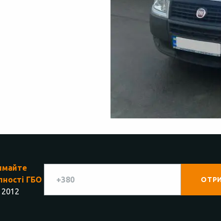
имайте
пності ГБО
 2012