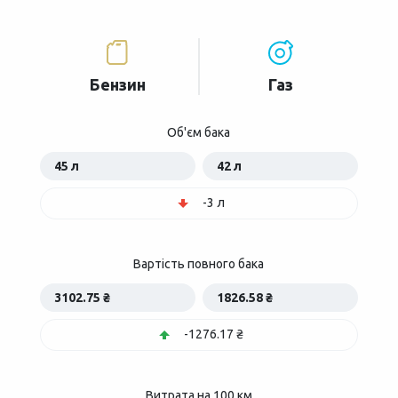
Бензин
Газ
Об'єм бака
45 л
42 л
-3 л
Вартість повного бака
3102.75 ₴
1826.58 ₴
-1276.17 ₴
Витрата на 100 км