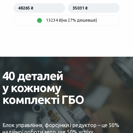
48265 ₴
35031 ₴
13234 ₴(на 27% дешевше)
40 деталей
у кожному
комплекті ГБО
Блок управління, форсунки і редуктор – це 50%
надійної роботи авто, ще 50% успіху