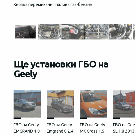
Кнопка перемикання палива газ-бензин
Загаль
встан
Ще установки ГБО на
Geely
ГБО на Geely
ГБО на Geely
ГБО на Geely
ГБО на Gee
EMGRAND 1.8
Emgrand 8 2.4
MK Cross 1.5
SL 1.8 2013