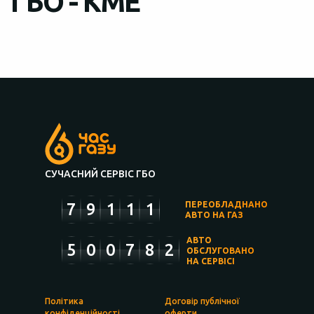
ГБО - KME
СУЧАСНИЙ СЕРВІС ГБО
7
9
1
1
1
ПЕРЕОБЛАДНАНО
АВТО НА ГАЗ
АВТО
5
0
0
7
8
2
ОБСЛУГОВАНО
НА СЕРВІСІ
Політика
Договір публічної
конфіденційності
оферти