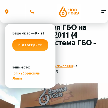
Встановлення ГБО на
Geely CK 1.5 2011 (4
Ваше місто —
Київ?
циліндра) система ГБО -
ПІДТВЕРДИТИ
KME
Фотографії
установки ГБО 4 покоління
на
Інше місто:
Geely CK 1.5 2011 (4 циліндра)
Ірпінь
Бориспіль
Львів